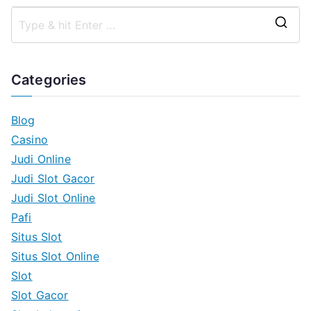
S
e
a
Categories
r
c
Blog
h
Casino
f
Judi Online
o
Judi Slot Gacor
r
Judi Slot Online
:
Pafi
Situs Slot
Situs Slot Online
Slot
Slot Gacor