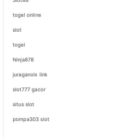
Slot88
togel online
slot
togel
Ninja878
juraganolx link
slot777 gacor
situs slot
pompa303 slot