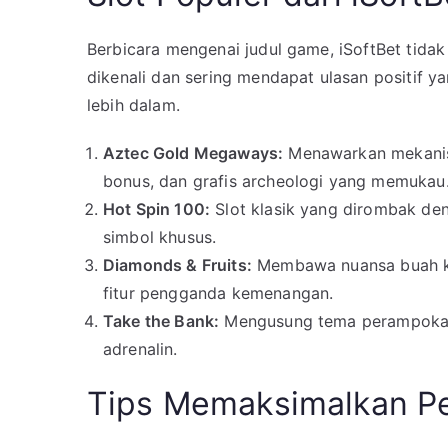
Berbicara mengenai judul game, iSoftBet tidak
dikenali dan sering mendapat ulasan positif ya
lebih dalam.
Aztec Gold Megaways:
Menawarkan mekanis
bonus, dan grafis archeologi yang memukau
Hot Spin 100:
Slot klasik yang dirombak den
simbol khusus.
Diamonds & Fruits:
Membawa nuansa buah kl
fitur pengganda kemenangan.
Take the Bank:
Mengusung tema perampokan 
adrenalin.
Tips Memaksimalkan Pe