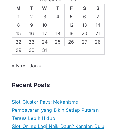
M
T
W
T
F
S
S
1
2
3
4
5
6
7
8
9
10
11
12
13
14
15
16
17
18
19
20
21
22
23
24
25
26
27
28
29
30
31
« Nov
Jan »
Recent Posts
Slot Cluster Pays: Mekanisme
Pembayaran yang Bikin Setiap Putaran
Terasa Lebih Hidup
Slot Online Lagi Naik Daun? Kenalan Dulu