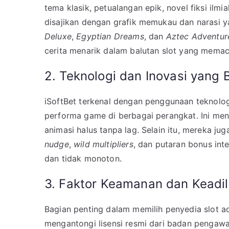
tema klasik, petualangan epik, novel fiksi ilmi
disajikan dengan grafik memukau dan narasi 
Deluxe
,
Egyptian Dreams
, dan
Aztec Adventur
cerita menarik dalam balutan slot yang memac
2. Teknologi dan Inovasi yang 
iSoftBet terkenal dengan penggunaan teknolo
performa game di berbagai perangkat. Ini me
animasi halus tanpa lag. Selain itu, mereka ju
nudge
,
wild multipliers
, dan putaran bonus int
dan tidak monoton.
3. Faktor Keamanan dan Keadi
Bagian penting dalam memilih penyedia slot 
mengantongi lisensi resmi dari badan pengaw