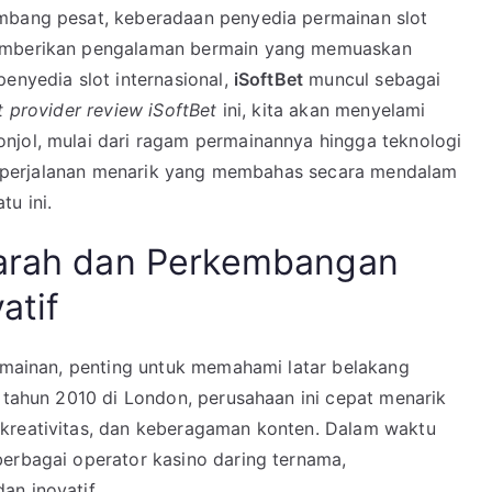
embang pesat, keberadaan penyedia permainan slot
memberikan pengalaman bermain yang memuaskan
penyedia slot internasional,
iSoftBet
muncul sebagai
t provider review iSoftBet
ini, kita akan menyelami
njol, mulai dari ragam permainannya hingga teknologi
tuk perjalanan menarik yang membahas secara mendalam
tu ini.
jarah dan Perkembangan
atif
ermainan, penting untuk memahami latar belakang
a tahun 2010 di London, perusahaan ini cepat menarik
 kreativitas, dan keberagaman konten. Dalam waktu
berbagai operator kasino daring ternama,
an inovatif.