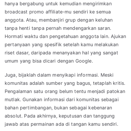
hanya bergabung untuk kemudian mengirimkan
broadcast promo affiliate-mu sendiri ke semua
anggota. Atau, membanjiri grup dengan keluhan
tanpa henti tanpa pernah mendengarkan saran.
Hormati waktu dan pengetahuan anggota lain. Ajukan
pertanyaan yang spesifik setelah kamu melakukan
riset dasar, daripada menanyakan hal yang sangat
umum yang bisa dicari dengan Google.
Juga, bijaklah dalam menyikapi informasi. Meski
komunitas adalah sumber yang bagus, tetaplah kritis.
Pengalaman satu orang belum tentu menjadi patokan
mutlak. Gunakan informasi dari komunitas sebagai
bahan pertimbangan, bukan sebagai kebenaran
absolut. Pada akhirnya, keputusan dan tanggung
jawab atas permainan ada di tangan kamu sendiri.