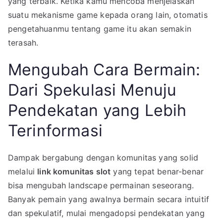
yang terbaik. Ketika kamu mencoba menjelaskan
suatu mekanisme game kepada orang lain, otomatis
pengetahuanmu tentang game itu akan semakin
terasah.
Mengubah Cara Bermain:
Dari Spekulasi Menuju
Pendekatan yang Lebih
Terinformasi
Dampak bergabung dengan komunitas yang solid
melalui
link komunitas slot
yang tepat benar-benar
bisa mengubah landscape permainan seseorang.
Banyak pemain yang awalnya bermain secara intuitif
dan spekulatif, mulai mengadopsi pendekatan yang