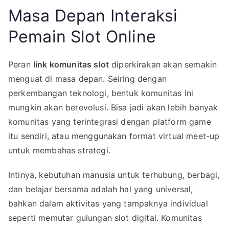
Masa Depan Interaksi
Pemain Slot Online
Peran
link komunitas slot
diperkirakan akan semakin
menguat di masa depan. Seiring dengan
perkembangan teknologi, bentuk komunitas ini
mungkin akan berevolusi. Bisa jadi akan lebih banyak
komunitas yang terintegrasi dengan platform game
itu sendiri, atau menggunakan format virtual meet-up
untuk membahas strategi.
Intinya, kebutuhan manusia untuk terhubung, berbagi,
dan belajar bersama adalah hal yang universal,
bahkan dalam aktivitas yang tampaknya individual
seperti memutar gulungan slot digital. Komunitas