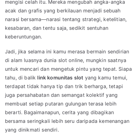
mengisi celah itu. Mereka mengubah angka-angka
acak dan grafis yang berkilauan menjadi sebuah
narasi bersama—narasi tentang strategi, ketelitian,
kesabaran, dan tentu saja, sedikit sentuhan
keberuntungan.
Jadi, jika selama ini kamu merasa bermain sendirian
di alam luasnya dunia slot online, mungkin saatnya
untuk mencari dan mengetuk pintu yang tepat. Siapa
tahu, di balik
link komunitas slot
yang kamu temui,
terdapat tidak hanya tip dan trik berharga, tetapi
juga persahabatan dan semangat kolektif yang
membuat setiap putaran gulungan terasa lebih
berarti. Bagaimanapun, cerita yang dibagikan
bersama seringkali lebih seru daripada kemenangan
yang dinikmati sendiri.