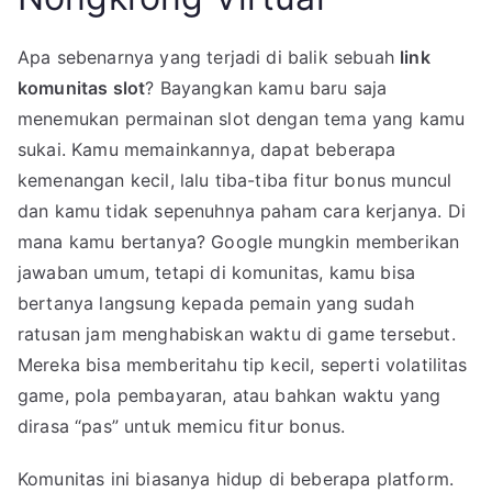
Apa sebenarnya yang terjadi di balik sebuah
link
komunitas slot
? Bayangkan kamu baru saja
menemukan permainan slot dengan tema yang kamu
sukai. Kamu memainkannya, dapat beberapa
kemenangan kecil, lalu tiba-tiba fitur bonus muncul
dan kamu tidak sepenuhnya paham cara kerjanya. Di
mana kamu bertanya? Google mungkin memberikan
jawaban umum, tetapi di komunitas, kamu bisa
bertanya langsung kepada pemain yang sudah
ratusan jam menghabiskan waktu di game tersebut.
Mereka bisa memberitahu tip kecil, seperti volatilitas
game, pola pembayaran, atau bahkan waktu yang
dirasa “pas” untuk memicu fitur bonus.
Komunitas ini biasanya hidup di beberapa platform.