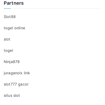
Partners
Slot88
togel online
slot
togel
Ninja878
juraganolx link
slot777 gacor
situs slot