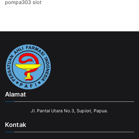
pompa303 slot
Alamat
Jl. Pantai Utara No.3, Supiori, Papua.
Kontak