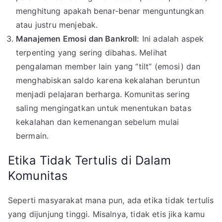
menghitung apakah benar-benar menguntungkan
atau justru menjebak.
Manajemen Emosi dan Bankroll:
Ini adalah aspek
terpenting yang sering dibahas. Melihat
pengalaman member lain yang “tilt” (emosi) dan
menghabiskan saldo karena kekalahan beruntun
menjadi pelajaran berharga. Komunitas sering
saling mengingatkan untuk menentukan batas
kekalahan dan kemenangan sebelum mulai
bermain.
Etika Tidak Tertulis di Dalam
Komunitas
Seperti masyarakat mana pun, ada etika tidak tertulis
yang dijunjung tinggi. Misalnya, tidak etis jika kamu