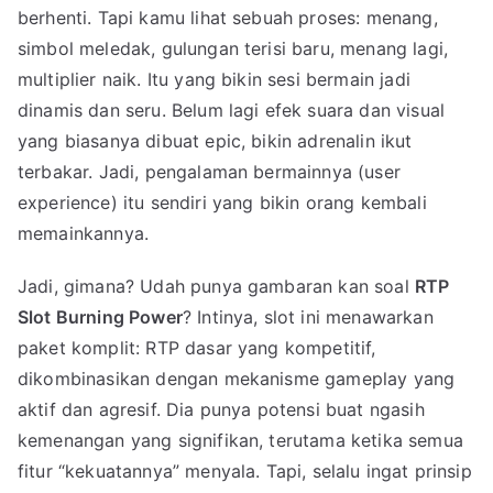
berhenti. Tapi kamu lihat sebuah proses: menang,
simbol meledak, gulungan terisi baru, menang lagi,
multiplier naik. Itu yang bikin sesi bermain jadi
dinamis dan seru. Belum lagi efek suara dan visual
yang biasanya dibuat epic, bikin adrenalin ikut
terbakar. Jadi, pengalaman bermainnya (user
experience) itu sendiri yang bikin orang kembali
memainkannya.
Jadi, gimana? Udah punya gambaran kan soal
RTP
Slot Burning Power
? Intinya, slot ini menawarkan
paket komplit: RTP dasar yang kompetitif,
dikombinasikan dengan mekanisme gameplay yang
aktif dan agresif. Dia punya potensi buat ngasih
kemenangan yang signifikan, terutama ketika semua
fitur “kekuatannya” menyala. Tapi, selalu ingat prinsip