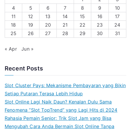
4
5
6
7
8
9
10
11
12
13
14
15
16
17
18
19
20
21
22
23
24
25
26
27
28
29
30
31
« Apr
Jun »
Recent Posts
Slot Cluster Pays: Mekanisme Pembayaran yang Bikin
Setiap Putaran Terasa Lebih Hidup
Slot Online Lagi Naik Daun? Kenalan Dulu Sama
Fenomena “Slot TopTrend” yang Lagi Hits di 2024
Rahasia Pemain Senior: Trik Slot Jam yang Bisa
Mengubah Cara Anda Bermain Slot Online Tanpa