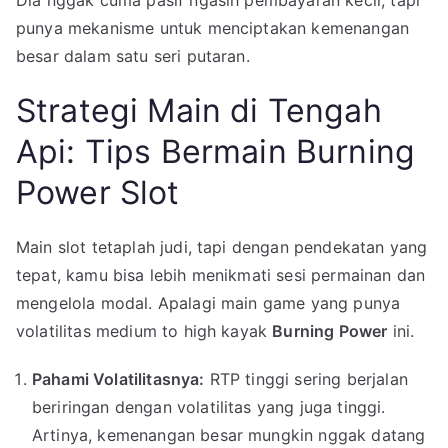
Dia nggak cuma pasif ngasih pembayaran kecil, tapi
punya mekanisme untuk menciptakan kemenangan
besar dalam satu seri putaran.
Strategi Main di Tengah
Api: Tips Bermain Burning
Power Slot
Main slot tetaplah judi, tapi dengan pendekatan yang
tepat, kamu bisa lebih menikmati sesi permainan dan
mengelola modal. Apalagi main game yang punya
volatilitas medium to high kayak
Burning Power
ini.
Pahami Volatilitasnya:
RTP tinggi sering berjalan
beriringan dengan volatilitas yang juga tinggi.
Artinya, kemenangan besar mungkin nggak datang