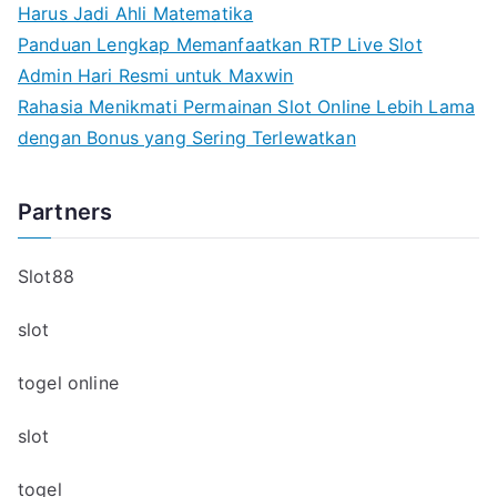
Harus Jadi Ahli Matematika
Panduan Lengkap Memanfaatkan RTP Live Slot
Admin Hari Resmi untuk Maxwin
Rahasia Menikmati Permainan Slot Online Lebih Lama
dengan Bonus yang Sering Terlewatkan
Partners
Slot88
slot
togel online
slot
togel