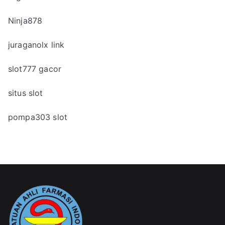
Ninja878
juraganolx link
slot777 gacor
situs slot
pompa303 slot