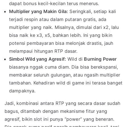
dapat bonus kecil-kecilan terus menerus.
Multiplier yang Makin Gila:
Seringkali, setiap kali
terjadi respin atau dalam putaran gratis, ada
multiplier yang naik. Misalnya, dimulai dari x2, lalu
bisa naik ke x3, x5, bahkan lebih. Ini yang bikin
potensi pembayaran bisa melonjak drastis, jauh
melampaui hitungan RTP dasar.
Simbol Wild yang Agresif:
Wild di
Burning Power
biasanya nggak cuma diam. Dia bisa berekspansi,
membakar seluruh gulungan, atau ngasih multiplier
tambahan. Kehadiran wild di game ini terasa banget
dampaknya.
Jadi, kombinasi antara RTP yang secara dasar sudah
bagus, ditambah dengan mekanisme fitur yang
agresif, bikin slot ini punya “power” yang beneran.