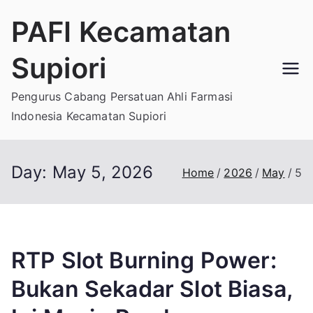
Skip
PAFI Kecamatan
to
content
Supiori
Pengurus Cabang Persatuan Ahli Farmasi
Indonesia Kecamatan Supiori
Day:
May 5, 2026
Home
2026
May
5
RTP Slot Burning Power:
Bukan Sekadar Slot Biasa,