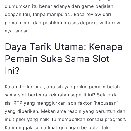
diumumkan itu benar adanya dan game berjalan
dengan fair, tanpa manipulasi. Baca review dari
pemain lain, dan pastikan proses deposit-withdraw-
nya lancar.
Daya Tarik Utama: Kenapa
Pemain Suka Sama Slot
Ini?
Kalau dipikir-pikir, apa sih yang bikin pemain betah
sama slot bertema kekuatan seperti ini? Selain dari
sisi RTP yang menggiurkan, ada faktor “kepuasan”
yang diberikan. Mekanisme respin yang beruntun dan
multiplier yang naik itu memberikan sensasi progresif.
Kamu nggak cuma lihat gulungan berputar lalu