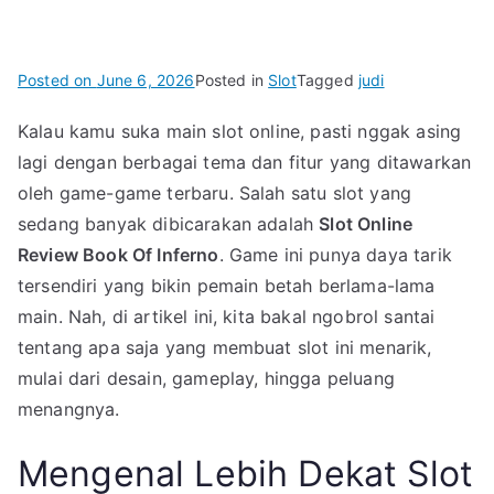
Posted on
June 6, 2026
Posted in
Slot
Tagged
judi
Kalau kamu suka main slot online, pasti nggak asing
lagi dengan berbagai tema dan fitur yang ditawarkan
oleh game-game terbaru. Salah satu slot yang
sedang banyak dibicarakan adalah
Slot Online
Review Book Of Inferno
. Game ini punya daya tarik
tersendiri yang bikin pemain betah berlama-lama
main. Nah, di artikel ini, kita bakal ngobrol santai
tentang apa saja yang membuat slot ini menarik,
mulai dari desain, gameplay, hingga peluang
menangnya.
Mengenal Lebih Dekat Slot