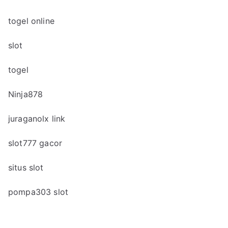
togel online
slot
togel
Ninja878
juraganolx link
slot777 gacor
situs slot
pompa303 slot