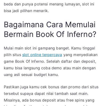
beda dan punya potensi menang lumayan, slot ini
bisa jadi pilihan menarik.
Bagaimana Cara Memulai
Bermain Book Of Inferno?
Mulai main slot ini gampang banget. Kamu tinggal
pilih situs
slot online terpercaya
yang menyediakan
game Book Of Inferno. Setelah daftar dan deposit,
kamu bisa langsung coba demo atau main dengan
uang asli sesuai budget kamu.
Pastikan juga kamu cek bonus dan promo dari situs
tersebut supaya dapat nilai tambah saat main.
Misalnya, ada bonus deposit atau free spins yang