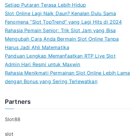
Setiap Putaran Terasa Lebih Hidup
Slot Online Lagi Naik Daun? Kenalan Dulu Sama
Fenomena “Slot TopTrend” yang Lagi Hits di 2024
Rahasia Pemain Senior: Trik Slot Jam yang Bisa
Mengubah Cara Anda Bermain Slot Online Tanpa
Harus Jadi Ahli Matematika
Panduan Lengkap Memanfaatkan RTP Live Slot
Admin Hari Resmi untuk Maxwin
Rahasia Menikmati Permainan Slot Online Lebih Lama
dengan Bonus yang Sering Terlewatkan
Partners
Slot88
slot