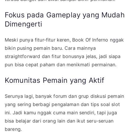
Fokus pada Gameplay yang Mudah
Dimengerti
Meski punya fitur-fitur keren, Book Of Inferno nggak
bikin pusing pemain baru. Cara mainnya
straightforward dan fitur bonusnya jelas, jadi siapa
pun bisa cepat paham dan menikmati permainan.
Komunitas Pemain yang Aktif
Serunya lagi, banyak forum dan grup diskusi pemain
yang sering berbagi pengalaman dan tips soal slot
ini. Jadi kamu nggak cuma main sendiri, tapi juga
bisa belajar dari orang lain dan ikut seru-seruan
bareng.