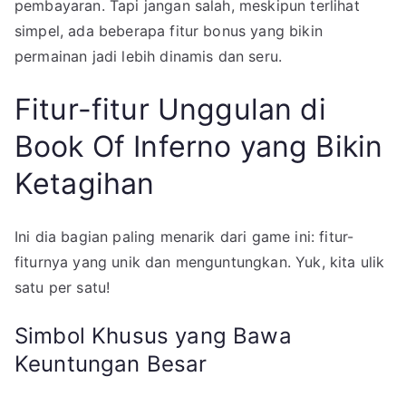
pembayaran. Tapi jangan salah, meskipun terlihat
simpel, ada beberapa fitur bonus yang bikin
permainan jadi lebih dinamis dan seru.
Fitur-fitur Unggulan di
Book Of Inferno yang Bikin
Ketagihan
Ini dia bagian paling menarik dari game ini: fitur-
fiturnya yang unik dan menguntungkan. Yuk, kita ulik
satu per satu!
Simbol Khusus yang Bawa
Keuntungan Besar