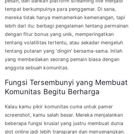
pesan, dan bahkan platform streaming live menjadi
tempat berkumpulnya para penggemar. Di sana,
mereka tidak hanya memamerkan kemenangan, tapi
lebih dari itu: berbagi pengalaman tentang permainan
dengan fitur bonus yang unik, memperingatkan
tentang volatilitas tertentu, atau sekadar mengeluh
tentang putaran yang ‘dingin’ bersama-sama. Inilah
yang membedakan seorang pemain biasa dengan
anggota sebuah komunitas.
Fungsi Tersembunyi yang Membuat
Komunitas Begitu Berharga
Kalau kamu pikir komunitas cuma untuk pamer
screenshot, kamu salah besar. Mereka menjalankan
beberapa fungsi krusial yang justru membuat dunia
slot online jadi lebih transparan dan menyenangkan.