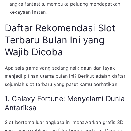
angka fantastis, membuka peluang mendapatkan
kekayaan instan.
Daftar Rekomendasi Slot
Terbaru Bulan Ini yang
Wajib Dicoba
Apa saja game yang sedang naik daun dan layak
menjadi pilihan utama bulan ini? Berikut adalah daftar
sejumlah slot terbaru yang patut kamu perhatikan:
1. Galaxy Fortune: Menyelami Dunia
Antariksa
Slot bertema luar angkasa ini menawarkan grafis 3D
yang menakjubkan dan fitur bonus berlapis. Dengan