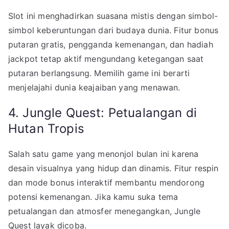
Slot ini menghadirkan suasana mistis dengan simbol-
simbol keberuntungan dari budaya dunia. Fitur bonus
putaran gratis, pengganda kemenangan, dan hadiah
jackpot tetap aktif mengundang ketegangan saat
putaran berlangsung. Memilih game ini berarti
menjelajahi dunia keajaiban yang menawan.
4. Jungle Quest: Petualangan di
Hutan Tropis
Salah satu game yang menonjol bulan ini karena
desain visualnya yang hidup dan dinamis. Fitur respin
dan mode bonus interaktif membantu mendorong
potensi kemenangan. Jika kamu suka tema
petualangan dan atmosfer menegangkan, Jungle
Quest layak dicoba.