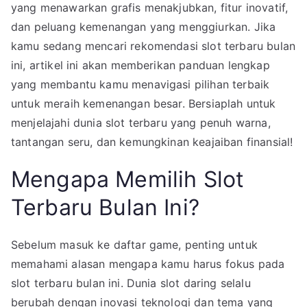
yang menawarkan grafis menakjubkan, fitur inovatif,
dan peluang kemenangan yang menggiurkan. Jika
kamu sedang mencari rekomendasi slot terbaru bulan
ini, artikel ini akan memberikan panduan lengkap
yang membantu kamu menavigasi pilihan terbaik
untuk meraih kemenangan besar. Bersiaplah untuk
menjelajahi dunia slot terbaru yang penuh warna,
tantangan seru, dan kemungkinan keajaiban finansial!
Mengapa Memilih Slot
Terbaru Bulan Ini?
Sebelum masuk ke daftar game, penting untuk
memahami alasan mengapa kamu harus fokus pada
slot terbaru bulan ini. Dunia slot daring selalu
berubah dengan inovasi teknologi dan tema yang