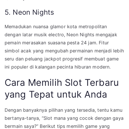
5. Neon Nights
Memadukan nuansa glamor kota metropolitan
dengan latar musik electro, Neon Nights mengajak
pemain merasakan suasana pesta 24 jam. Fitur
simbol acak yang mengubah permainan menjadi lebih
seru dan peluang jackpot progresif membuat game
ini populer di kalangan pecinta hiburan modern.
Cara Memilih Slot Terbaru
yang Tepat untuk Anda
Dengan banyaknya pilihan yang tersedia, tentu kamu
bertanya-tanya, “Slot mana yang cocok dengan gaya
bermain saya?” Berikut tips memilih game yang