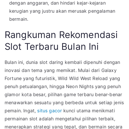
dengan anggaran, dan hindari kejar-kejaran
kerugian yang justru akan merusak pengalaman
bermain.
Rangkuman Rekomendasi
Slot Terbaru Bulan Ini
Bulan ini, dunia slot daring kembali dipenuhi dengan
inovasi dan tema yang memikat. Mulai dari Galaxy
Fortune yang futuristik, Wild Wild West Reload yang
penuh petualangan, hingga Neon Nights yang penuh
glamor kota besar, pilihan game terbaru benar-benar
menawarkan sesuatu yang berbeda untuk setiap jenis
pemain. Ingat,
situs gacor
kunci utama menikmati
permainan slot adalah mengetahui pilihan terbaik,
menerapkan strategi yang tepat, dan bermain secara