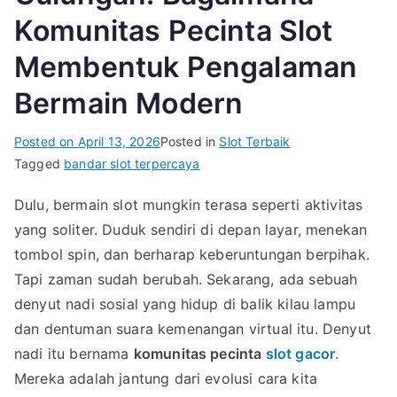
Komunitas Pecinta Slot
Membentuk Pengalaman
Bermain Modern
Posted on
April 13, 2026
Posted in
Slot Terbaik
Tagged
bandar slot terpercaya
Dulu, bermain slot mungkin terasa seperti aktivitas
yang soliter. Duduk sendiri di depan layar, menekan
tombol spin, dan berharap keberuntungan berpihak.
Tapi zaman sudah berubah. Sekarang, ada sebuah
denyut nadi sosial yang hidup di balik kilau lampu
dan dentuman suara kemenangan virtual itu. Denyut
nadi itu bernama
komunitas pecinta
slot gacor
.
Mereka adalah jantung dari evolusi cara kita