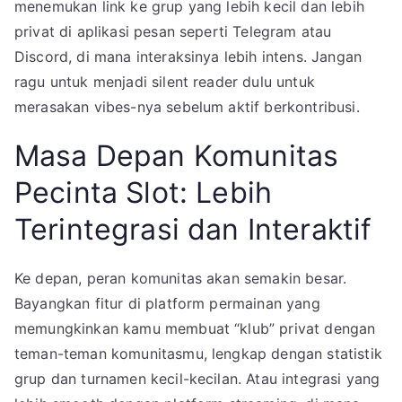
menemukan link ke grup yang lebih kecil dan lebih
privat di aplikasi pesan seperti Telegram atau
Discord, di mana interaksinya lebih intens. Jangan
ragu untuk menjadi silent reader dulu untuk
merasakan vibes-nya sebelum aktif berkontribusi.
Masa Depan Komunitas
Pecinta Slot: Lebih
Terintegrasi dan Interaktif
Ke depan, peran komunitas akan semakin besar.
Bayangkan fitur di platform permainan yang
memungkinkan kamu membuat “klub” privat dengan
teman-teman komunitasmu, lengkap dengan statistik
grup dan turnamen kecil-kecilan. Atau integrasi yang