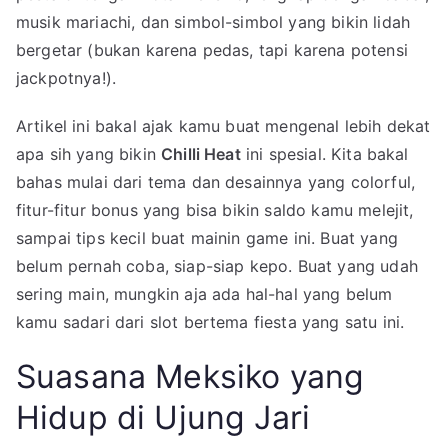
musik mariachi, dan simbol-simbol yang bikin lidah
bergetar (bukan karena pedas, tapi karena potensi
jackpotnya!).
Artikel ini bakal ajak kamu buat mengenal lebih dekat
apa sih yang bikin
Chilli Heat
ini spesial. Kita bakal
bahas mulai dari tema dan desainnya yang colorful,
fitur-fitur bonus yang bisa bikin saldo kamu melejit,
sampai tips kecil buat mainin game ini. Buat yang
belum pernah coba, siap-siap kepo. Buat yang udah
sering main, mungkin aja ada hal-hal yang belum
kamu sadari dari slot bertema fiesta yang satu ini.
Suasana Meksiko yang
Hidup di Ujung Jari