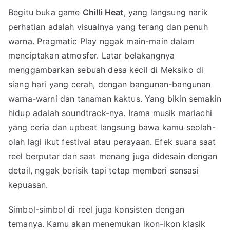
Begitu buka game
Chilli Heat
, yang langsung narik
perhatian adalah visualnya yang terang dan penuh
warna. Pragmatic Play nggak main-main dalam
menciptakan atmosfer. Latar belakangnya
menggambarkan sebuah desa kecil di Meksiko di
siang hari yang cerah, dengan bangunan-bangunan
warna-warni dan tanaman kaktus. Yang bikin semakin
hidup adalah soundtrack-nya. Irama musik mariachi
yang ceria dan upbeat langsung bawa kamu seolah-
olah lagi ikut festival atau perayaan. Efek suara saat
reel berputar dan saat menang juga didesain dengan
detail, nggak berisik tapi tetap memberi sensasi
kepuasan.
Simbol-simbol di reel juga konsisten dengan
temanya. Kamu akan menemukan ikon-ikon klasik