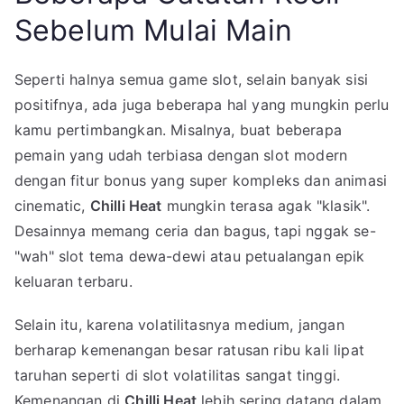
Sebelum Mulai Main
Seperti halnya semua game slot, selain banyak sisi
positifnya, ada juga beberapa hal yang mungkin perlu
kamu pertimbangkan. Misalnya, buat beberapa
pemain yang udah terbiasa dengan slot modern
dengan fitur bonus yang super kompleks dan animasi
cinematic,
Chilli Heat
mungkin terasa agak "klasik".
Desainnya memang ceria dan bagus, tapi nggak se-
"wah" slot tema dewa-dewi atau petualangan epik
keluaran terbaru.
Selain itu, karena volatilitasnya medium, jangan
berharap kemenangan besar ratusan ribu kali lipat
taruhan seperti di slot volatilitas sangat tinggi.
Kemenangan di
Chilli Heat
lebih sering datang dalam