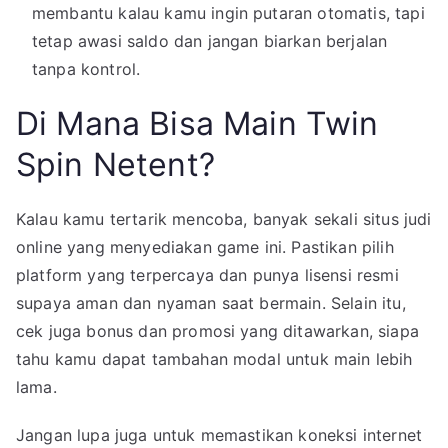
membantu kalau kamu ingin putaran otomatis, tapi
tetap awasi saldo dan jangan biarkan berjalan
tanpa kontrol.
Di Mana Bisa Main Twin
Spin Netent?
Kalau kamu tertarik mencoba, banyak sekali situs judi
online yang menyediakan game ini. Pastikan pilih
platform yang terpercaya dan punya lisensi resmi
supaya aman dan nyaman saat bermain. Selain itu,
cek juga bonus dan promosi yang ditawarkan, siapa
tahu kamu dapat tambahan modal untuk main lebih
lama.
Jangan lupa juga untuk memastikan koneksi internet