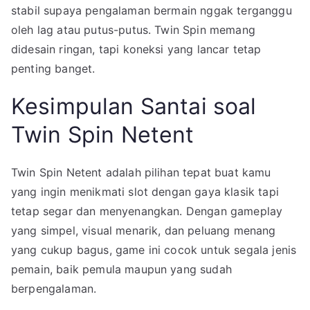
stabil supaya pengalaman bermain nggak terganggu
oleh lag atau putus-putus. Twin Spin memang
didesain ringan, tapi koneksi yang lancar tetap
penting banget.
Kesimpulan Santai soal
Twin Spin Netent
Twin Spin Netent adalah pilihan tepat buat kamu
yang ingin menikmati slot dengan gaya klasik tapi
tetap segar dan menyenangkan. Dengan gameplay
yang simpel, visual menarik, dan peluang menang
yang cukup bagus, game ini cocok untuk segala jenis
pemain, baik pemula maupun yang sudah
berpengalaman.