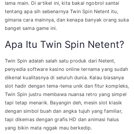
lama main. Di artikel ini, kita bakal ngobrol santai
tentang apa sih sebenarnya Twin Spin Netent itu,
gimana cara mainnya, dan kenapa banyak orang suka
banget sama game ini.
Apa Itu Twin Spin Netent?
Twin Spin adalah salah satu produk dari Netent,
penyedia software kasino online ternama yang sudah
dikenal kualitasnya di seluruh dunia. Kalau biasanya
slot hadir dengan tema-tema unik dan fitur kompleks,
Twin Spin justru membawa nuansa retro yang simpel
tapi tetap menarik. Bayangin deh, mesin slot klasik
dengan simbol buah dan angka tujuh yang familiar,
tapi dikemas dengan grafis HD dan animasi halus
yang bikin mata nggak mau berkedip.