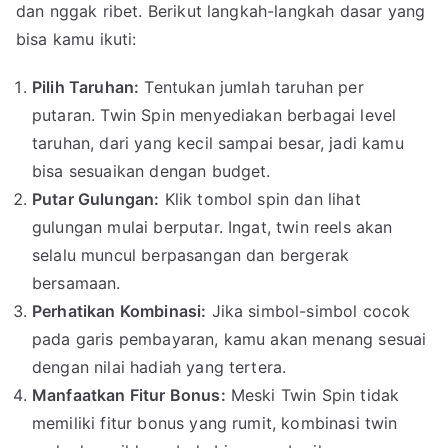
dan nggak ribet. Berikut langkah-langkah dasar yang
bisa kamu ikuti:
Pilih Taruhan:
Tentukan jumlah taruhan per
putaran. Twin Spin menyediakan berbagai level
taruhan, dari yang kecil sampai besar, jadi kamu
bisa sesuaikan dengan budget.
Putar Gulungan:
Klik tombol spin dan lihat
gulungan mulai berputar. Ingat, twin reels akan
selalu muncul berpasangan dan bergerak
bersamaan.
Perhatikan Kombinasi:
Jika simbol-simbol cocok
pada garis pembayaran, kamu akan menang sesuai
dengan nilai hadiah yang tertera.
Manfaatkan Fitur Bonus:
Meski Twin Spin tidak
memiliki fitur bonus yang rumit, kombinasi twin