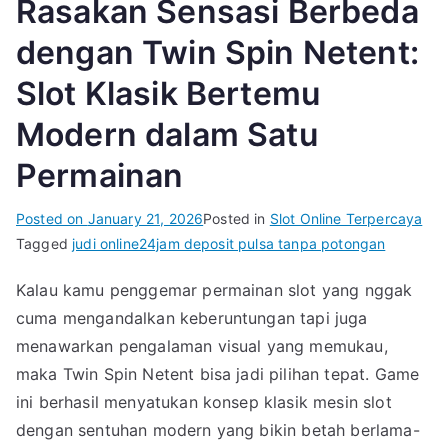
Rasakan Sensasi Berbeda
dengan Twin Spin Netent:
Slot Klasik Bertemu
Modern dalam Satu
Permainan
Posted on
January 21, 2026
Posted in
Slot Online Terpercaya
Tagged
judi online24jam deposit pulsa tanpa potongan
Kalau kamu penggemar permainan slot yang nggak
cuma mengandalkan keberuntungan tapi juga
menawarkan pengalaman visual yang memukau,
maka Twin Spin Netent bisa jadi pilihan tepat. Game
ini berhasil menyatukan konsep klasik mesin slot
dengan sentuhan modern yang bikin betah berlama-