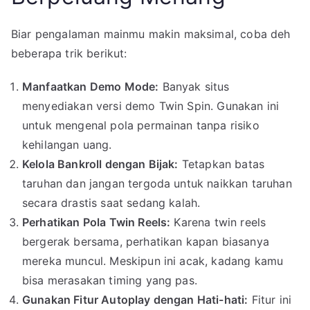
Biar pengalaman mainmu makin maksimal, coba deh
beberapa trik berikut:
Manfaatkan Demo Mode:
Banyak situs
menyediakan versi demo Twin Spin. Gunakan ini
untuk mengenal pola permainan tanpa risiko
kehilangan uang.
Kelola Bankroll dengan Bijak:
Tetapkan batas
taruhan dan jangan tergoda untuk naikkan taruhan
secara drastis saat sedang kalah.
Perhatikan Pola Twin Reels:
Karena twin reels
bergerak bersama, perhatikan kapan biasanya
mereka muncul. Meskipun ini acak, kadang kamu
bisa merasakan timing yang pas.
Gunakan Fitur Autoplay dengan Hati-hati:
Fitur ini