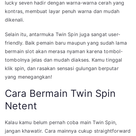
lucky seven hadir dengan warna-warna cerah yang
kontras, membuat layar penuh warna dan mudah
dikenali.
Selain itu, antarmuka Twin Spin juga sangat user-
friendly. Baik pemain baru maupun yang sudah lama
bermain slot akan merasa nyaman karena tombol-
tombolnya jelas dan mudah diakses. Kamu tinggal
klik spin, dan rasakan sensasi gulungan berputar
yang menegangkan!
Cara Bermain Twin Spin
Netent
Kalau kamu belum pernah coba main Twin Spin,
jangan khawatir. Cara mainnya cukup straightforward