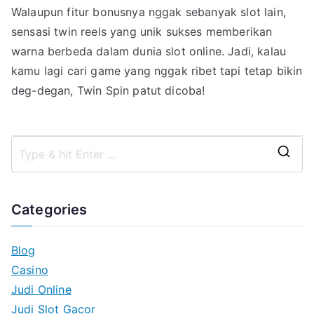
Walaupun fitur bonusnya nggak sebanyak slot lain,
sensasi twin reels yang unik sukses memberikan
warna berbeda dalam dunia slot online. Jadi, kalau
kamu lagi cari game yang nggak ribet tapi tetap bikin
deg-degan, Twin Spin patut dicoba!
S
e
a
Categories
r
c
Blog
h
Casino
f
Judi Online
o
Judi Slot Gacor