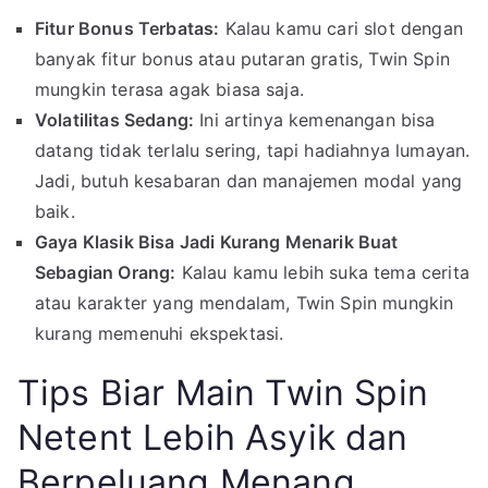
Fitur Bonus Terbatas:
Kalau kamu cari slot dengan
banyak fitur bonus atau putaran gratis, Twin Spin
mungkin terasa agak biasa saja.
Volatilitas Sedang:
Ini artinya kemenangan bisa
datang tidak terlalu sering, tapi hadiahnya lumayan.
Jadi, butuh kesabaran dan manajemen modal yang
baik.
Gaya Klasik Bisa Jadi Kurang Menarik Buat
Sebagian Orang:
Kalau kamu lebih suka tema cerita
atau karakter yang mendalam, Twin Spin mungkin
kurang memenuhi ekspektasi.
Tips Biar Main Twin Spin
Netent Lebih Asyik dan
Berpeluang Menang