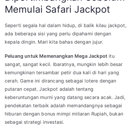
Memulai Safari Jackpot
Seperti segala hal dalam hidup, di balik kilau jackpot,
ada beberapa sisi yang perlu dipahami dengan
kepala dingin. Mari kita bahas dengan jujur.
Peluang untuk Memenangkan Mega Jackpot
itu
sangat, sangat kecil. Ibaratnya, mungkin lebih besar
kemungkinan tersambar petir dua kali di hari yang
cerah. Game ini dirancang sebagai lotere dengan
putaran cepat. Jackpot adalah tentang
keberuntungan murni yang datang secara acak. Jadi,
pendekatan terbaik adalah memandangnya sebagai
hiburan dengan bonus mimpi miliaran Rupiah, bukan
sebagai strategi investasi.