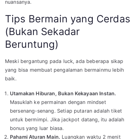
nuansanya.
Tips Bermain yang Cerdas
(Bukan Sekadar
Beruntung)
Meski bergantung pada luck, ada beberapa sikap
yang bisa membuat pengalaman bermainmu lebih
baik.
Utamakan Hiburan, Bukan Kekayaan Instan.
Masuklah ke permainan dengan mindset
bersenang-senang. Setiap putaran adalah tiket
untuk bermimpi. Jika jackpot datang, itu adalah
bonus yang luar biasa.
Pahami Aturan Main.
Luangkan waktu 2 menit