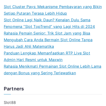
Slot Cluster Pays: Mekanisme Pembayaran yang Bikin
Setiap Putaran Terasa Lebih Hidup
Slot Online Lagi Naik Daun? Kenalan Dulu Sama
Fenomena “Slot TopTrend” yang Lagi Hits di 2024
Rahasia Pemain Senior: Trik Slot Jam yang Bisa
Mengubah Cara Anda Bermain Slot Online Tanpa
Harus Jadi Ahli Matematika
Panduan Lengkap Memanfaatkan RTP Live Slot
Admin Hari Resmi untuk Maxwin
Rahasia Menikmati Permainan Slot Online Lebih Lama
dengan Bonus yang Sering Terlewatkan
Partners
Slot88