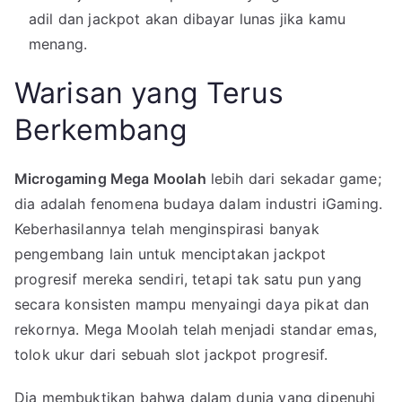
adil dan jackpot akan dibayar lunas jika kamu
menang.
Warisan yang Terus
Berkembang
Microgaming Mega Moolah
lebih dari sekadar game;
dia adalah fenomena budaya dalam industri iGaming.
Keberhasilannya telah menginspirasi banyak
pengembang lain untuk menciptakan jackpot
progresif mereka sendiri, tetapi tak satu pun yang
secara konsisten mampu menyaingi daya pikat dan
rekornya. Mega Moolah telah menjadi standar emas,
tolok ukur dari sebuah slot jackpot progresif.
Dia membuktikan bahwa dalam dunia yang dipenuhi