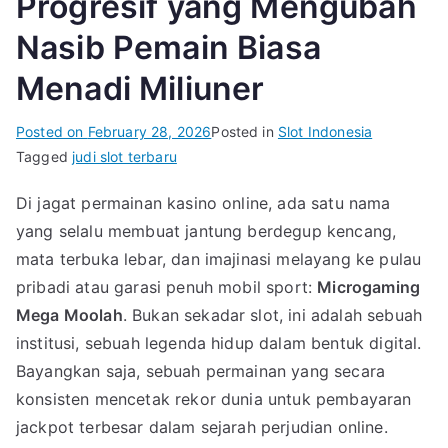
Progresif yang Mengubah
Nasib Pemain Biasa
Menadi Miliuner
Posted on
February 28, 2026
Posted in
Slot Indonesia
Tagged
judi slot terbaru
Di jagat permainan kasino online, ada satu nama
yang selalu membuat jantung berdegup kencang,
mata terbuka lebar, dan imajinasi melayang ke pulau
pribadi atau garasi penuh mobil sport:
Microgaming
Mega Moolah
. Bukan sekadar slot, ini adalah sebuah
institusi, sebuah legenda hidup dalam bentuk digital.
Bayangkan saja, sebuah permainan yang secara
konsisten mencetak rekor dunia untuk pembayaran
jackpot terbesar dalam sejarah perjudian online.