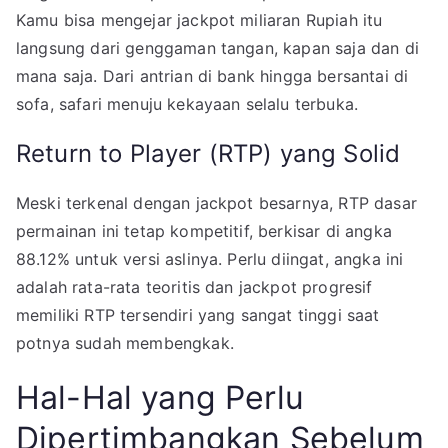
Kamu bisa mengejar jackpot miliaran Rupiah itu
langsung dari genggaman tangan, kapan saja dan di
mana saja. Dari antrian di bank hingga bersantai di
sofa, safari menuju kekayaan selalu terbuka.
Return to Player (RTP) yang Solid
Meski terkenal dengan jackpot besarnya, RTP dasar
permainan ini tetap kompetitif, berkisar di angka
88.12% untuk versi aslinya. Perlu diingat, angka ini
adalah rata-rata teoritis dan jackpot progresif
memiliki RTP tersendiri yang sangat tinggi saat
potnya sudah membengkak.
Hal-Hal yang Perlu
Dipertimbangkan Sebelum