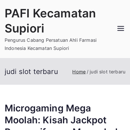
Skip
PAFI Kecamatan
to
content
Supiori
Pengurus Cabang Persatuan Ahli Farmasi
Indonesia Kecamatan Supiori
judi slot terbaru
Home
judi slot terbaru
Microgaming Mega
Moolah: Kisah Jackpot