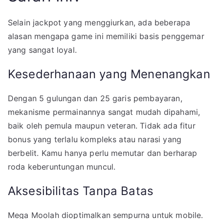
Selain jackpot yang menggiurkan, ada beberapa
alasan mengapa game ini memiliki basis penggemar
yang sangat loyal.
Kesederhanaan yang Menenangkan
Dengan 5 gulungan dan 25 garis pembayaran,
mekanisme permainannya sangat mudah dipahami,
baik oleh pemula maupun veteran. Tidak ada fitur
bonus yang terlalu kompleks atau narasi yang
berbelit. Kamu hanya perlu memutar dan berharap
roda keberuntungan muncul.
Aksesibilitas Tanpa Batas
Mega Moolah dioptimalkan sempurna untuk mobile.