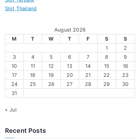
Slot Thailand
August 2026
M
T
W
T
F
S
S
1
2
3
4
5
6
7
8
9
10
11
12
13
14
15
16
17
18
19
20
21
22
23
24
25
26
27
28
29
30
31
« Jul
Recent Posts