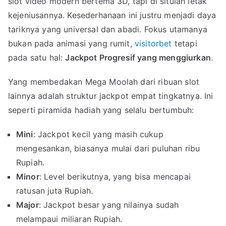
slot video modern bertema 3D, tapi di situlah letak
kejeniusannya. Kesederhanaan ini justru menjadi daya
tariknya yang universal dan abadi. Fokus utamanya
bukan pada animasi yang rumit,
visitorbet
tetapi
pada satu hal:
Jackpot Progresif yang menggiurkan
.
Yang membedakan Mega Moolah dari ribuan slot
lainnya adalah struktur jackpot empat tingkatnya. Ini
seperti piramida hadiah yang selalu bertumbuh:
Mini
: Jackpot kecil yang masih cukup
mengesankan, biasanya mulai dari puluhan ribu
Rupiah.
Minor
: Level berikutnya, yang bisa mencapai
ratusan juta Rupiah.
Major
: Jackpot besar yang nilainya sudah
melampaui miliaran Rupiah.