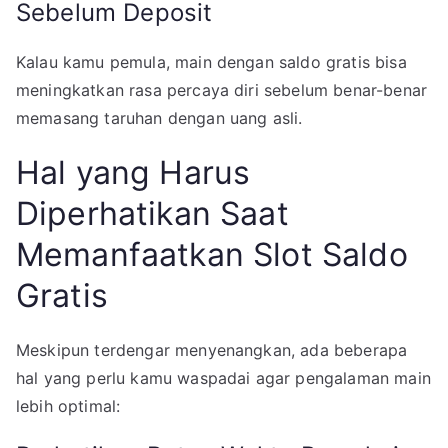
Sebelum Deposit
Kalau kamu pemula, main dengan saldo gratis bisa
meningkatkan rasa percaya diri sebelum benar-benar
memasang taruhan dengan uang asli.
Hal yang Harus
Diperhatikan Saat
Memanfaatkan Slot Saldo
Gratis
Meskipun terdengar menyenangkan, ada beberapa
hal yang perlu kamu waspadai agar pengalaman main
lebih optimal: