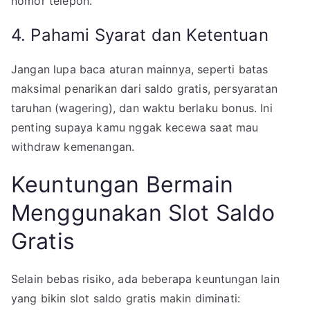
nomor telepon.
4. Pahami Syarat dan Ketentuan
Jangan lupa baca aturan mainnya, seperti batas
maksimal penarikan dari saldo gratis, persyaratan
taruhan (wagering), dan waktu berlaku bonus. Ini
penting supaya kamu nggak kecewa saat mau
withdraw kemenangan.
Keuntungan Bermain
Menggunakan Slot Saldo
Gratis
Selain bebas risiko, ada beberapa keuntungan lain
yang bikin slot saldo gratis makin diminati: