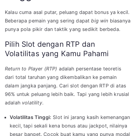
Kalau cuma asal putar, peluang dapat bonus ya kecil.
Beberapa pemain yang sering dapat
big win
biasanya
punya pola pikir dan taktik yang sedikit berbeda.
Pilih Slot dengan RTP dan
Volatilitas yang Kamu Pahami
Return to Player (RTP)
adalah persentase teoretis
dari total taruhan yang dikembalikan ke pemain
dalam jangka panjang. Cari slot dengan RTP di atas
96% untuk peluang lebih baik. Tapi yang lebih krusial
adalah
volatility
.
Volatilitas Tinggi:
Slot ini jarang kasih kemenangan
kecil, tapi sekali kena bonus atau jackpot, nilainya
besar banget. Cocok buat kamu yang punya modal