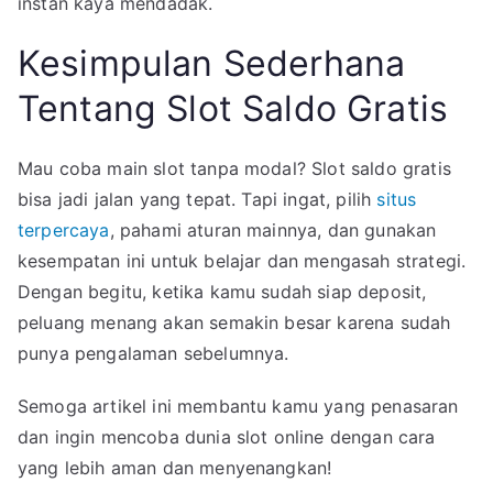
instan kaya mendadak.
Kesimpulan Sederhana
Tentang Slot Saldo Gratis
Mau coba main slot tanpa modal? Slot saldo gratis
bisa jadi jalan yang tepat. Tapi ingat, pilih
situs
terpercaya
, pahami aturan mainnya, dan gunakan
kesempatan ini untuk belajar dan mengasah strategi.
Dengan begitu, ketika kamu sudah siap deposit,
peluang menang akan semakin besar karena sudah
punya pengalaman sebelumnya.
Semoga artikel ini membantu kamu yang penasaran
dan ingin mencoba dunia slot online dengan cara
yang lebih aman dan menyenangkan!