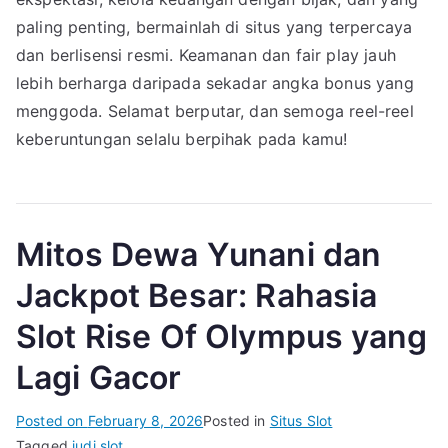
paling penting, bermainlah di situs yang terpercaya
dan berlisensi resmi. Keamanan dan fair play jauh
lebih berharga daripada sekadar angka bonus yang
menggoda. Selamat berputar, dan semoga reel-reel
keberuntungan selalu berpihak pada kamu!
Mitos Dewa Yunani dan
Jackpot Besar: Rahasia
Slot Rise Of Olympus yang
Lagi Gacor
Posted on
February 8, 2026
Posted in
Situs Slot
Tagged
judi slot