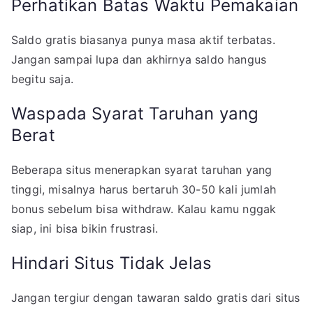
Perhatikan Batas Waktu Pemakaian
Saldo gratis biasanya punya masa aktif terbatas.
Jangan sampai lupa dan akhirnya saldo hangus
begitu saja.
Waspada Syarat Taruhan yang
Berat
Beberapa situs menerapkan syarat taruhan yang
tinggi, misalnya harus bertaruh 30-50 kali jumlah
bonus sebelum bisa withdraw. Kalau kamu nggak
siap, ini bisa bikin frustrasi.
Hindari Situs Tidak Jelas
Jangan tergiur dengan tawaran saldo gratis dari situs