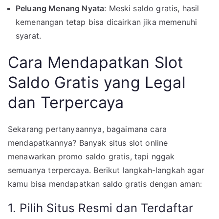
Peluang Menang Nyata
: Meski saldo gratis, hasil
kemenangan tetap bisa dicairkan jika memenuhi
syarat.
Cara Mendapatkan Slot
Saldo Gratis yang Legal
dan Terpercaya
Sekarang pertanyaannya, bagaimana cara
mendapatkannya? Banyak situs slot online
menawarkan promo saldo gratis, tapi nggak
semuanya terpercaya. Berikut langkah-langkah agar
kamu bisa mendapatkan saldo gratis dengan aman:
1. Pilih Situs Resmi dan Terdaftar