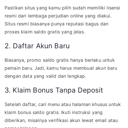
Pastikan situs yang kamu pilih sudah memiliki lisensi
resmi dari lembaga perjudian online yang diakui.
Situs resmi biasanya punya reputasi bagus dan
proses klaim saldo gratis yang jelas.
2. Daftar Akun Baru
Biasanya, promo saldo gratis hanya berlaku untuk
pemain baru. Jadi, kamu harus membuat akun baru
dengan data yang valid dan lengkap.
3. Klaim Bonus Tanpa Deposit
Setelah daftar, cari menu atau halaman khusus untuk
klaim bonus saldo gratis. Ikuti instruksi yang
diberikan, misalnya verifikasi akun lewat email atau