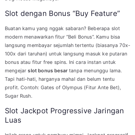
Slot dengan Bonus “Buy Feature”
Buatan kamu yang nggak sabaran? Beberapa slot
modern menawarkan fitur “Beli Bonus”. Kamu bisa
langsung membayar sejumlah tertentu (biasanya 70x-
100x dari taruhan) untuk langsung masuk ke putaran
bonus atau fitur free spins. Ini cara instan untuk
mengejar
slot bonus besar
tanpa menunggu lama.
Tapi hati-hati, harganya mahal dan belum tentu
profit. Contoh: Gates of Olympus (Fitur Ante Bet),
Sugar Rush.
Slot Jackpot Progressive Jaringan
Luas