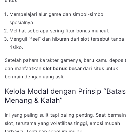
untuk:
Mempelajari alur game dan simbol-simbol
spesialnya.
Melihat seberapa sering fitur bonus muncul.
Menguji “feel” dan hiburan dari slot tersebut tanpa
risiko.
Setelah paham karakter gamenya, baru kamu deposit
dan manfaatkan
slot bonus besar
dari situs untuk
bermain dengan uang asli.
Kelola Modal dengan Prinsip “Batas
Menang & Kalah”
Ini yang paling sulit tapi paling penting. Saat bermain
slot, terutama yang volatilitas tinggi, emosi mudah
terbawa. Tentukan sebelum mulai: