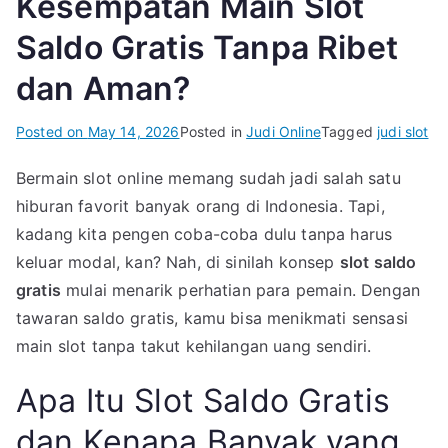
Kesempatan Main Slot
Saldo Gratis Tanpa Ribet
dan Aman?
Posted on
May 14, 2026
Posted in
Judi Online
Tagged
judi slot
Bermain slot online memang sudah jadi salah satu
hiburan favorit banyak orang di Indonesia. Tapi,
kadang kita pengen coba-coba dulu tanpa harus
keluar modal, kan? Nah, di sinilah konsep
slot saldo
gratis
mulai menarik perhatian para pemain. Dengan
tawaran saldo gratis, kamu bisa menikmati sensasi
main slot tanpa takut kehilangan uang sendiri.
Apa Itu Slot Saldo Gratis
dan Kenapa Banyak yang