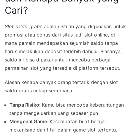
Cari?
Slot saldo gratis
adalah istilah yang digunakan untuk
promosi atau bonus dari situs judi slot online, di
mana pemain mendapatkan sejumlah saldo tanpa
harus melakukan deposit terlebih dahulu. Biasanya,
saldo ini bisa dipakai untuk mencoba berbagai
permainan slot yang tersedia di platform tersebut.
Alasan kenapa banyak orang tertarik dengan slot
saldo gratis cukup sederhana:
Tanpa Risiko
: Kamu bisa mencoba keberuntungan
tanpa mengeluarkan uang sepeser pun.
Mengenal Game
: Kesempatan buat belajar
mekanisme dan fitur dalam game slot tertentu.