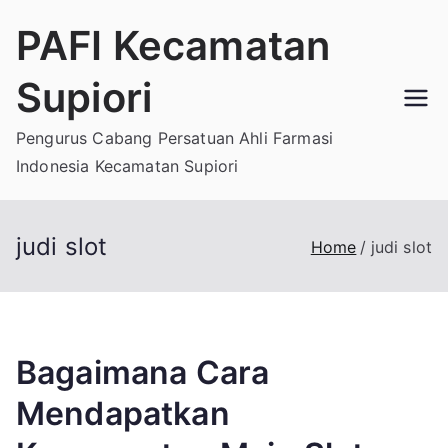
Skip
PAFI Kecamatan
to
content
Supiori
Pengurus Cabang Persatuan Ahli Farmasi
Indonesia Kecamatan Supiori
judi slot
Home
judi slot
Bagaimana Cara
Mendapatkan