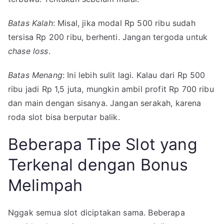
Batas Kalah
: Misal, jika modal Rp 500 ribu sudah
tersisa Rp 200 ribu, berhenti. Jangan tergoda untuk
chase loss
.
Batas Menang
: Ini lebih sulit lagi. Kalau dari Rp 500
ribu jadi Rp 1,5 juta, mungkin ambil profit Rp 700 ribu
dan main dengan sisanya. Jangan serakah, karena
roda slot bisa berputar balik.
Beberapa Tipe Slot yang
Terkenal dengan Bonus
Melimpah
Nggak semua slot diciptakan sama. Beberapa