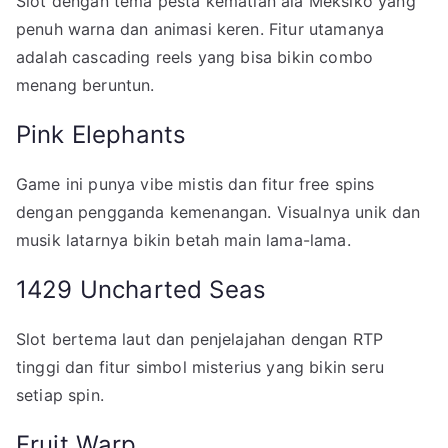
Slot dengan tema pesta kematian ala Meksiko yang
penuh warna dan animasi keren. Fitur utamanya
adalah cascading reels yang bisa bikin combo
menang beruntun.
Pink Elephants
Game ini punya vibe mistis dan fitur free spins
dengan pengganda kemenangan. Visualnya unik dan
musik latarnya bikin betah main lama-lama.
1429 Uncharted Seas
Slot bertema laut dan penjelajahan dengan RTP
tinggi dan fitur simbol misterius yang bikin seru
setiap spin.
Fruit Warp