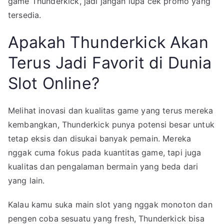
game Thunderkick, jadi jangan lupa cek promo yang
tersedia.
Apakah Thunderkick Akan
Terus Jadi Favorit di Dunia
Slot Online?
Melihat inovasi dan kualitas game yang terus mereka
kembangkan, Thunderkick punya potensi besar untuk
tetap eksis dan disukai banyak pemain. Mereka
nggak cuma fokus pada kuantitas game, tapi juga
kualitas dan pengalaman bermain yang beda dari
yang lain.
Kalau kamu suka main slot yang nggak monoton dan
pengen coba sesuatu yang fresh, Thunderkick bisa