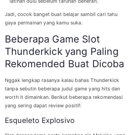
latihan dulu sebelum taruhan beneran.
Jadi, cocok banget buat belajar sambil cari tahu
gaya permainan yang kamu suka.
Beberapa Game Slot
Thunderkick yang Paling
Rekomended Buat Dicoba
Nggak lengkap rasanya kalau bahas Thunderkick
tanpa sebutin beberapa judul game yang hits dan
worth it dimainkan. Berikut beberapa rekomendasi
yang sering dapat review positif:
Esqueleto Explosivo