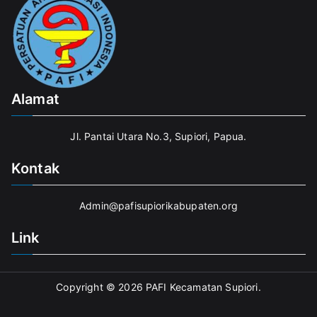
Alamat
Jl. Pantai Utara No.3, Supiori, Papua.
Kontak
Admin@pafisupiorikabupaten.org
Link
Copyright © 2026
PAFI Kecamatan Supiori
.