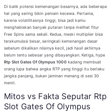
Di balik potensi kemenangan besarnya, ada beberapa
hal yang sering bikin pemain kecewa. Pertama,
karena volatilitasnya tinggi, bisa jadi kamu
menghabiskan banyak putaran tanpa melihat fitur
Free Spins sama sekali. Kedua, meski multiplier bisa
terakumulasi besar, seringkali kemenangan dasar
sebelum dikalikan nilainya kecil, jadi hasil akhirnya
belum tentu sebesar yang dibayangkan. Ketiga, hype
Rtp Slot Gates Of Olympus 1000
kadang membuat
orang lupa bahwa angka RTP yang tinggi itu berlaku
jangka panjang, bukan jaminan menang di sesi 30
menit.
Mitos vs Fakta Seputar Rtp
Slot Gates Of Olympus