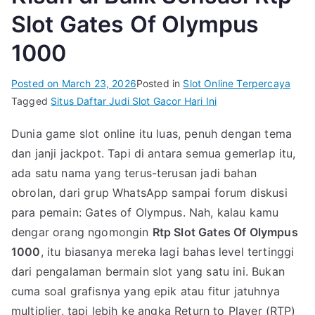
Slot Gates Of Olympus
1000
Posted on
March 23, 2026
Posted in
Slot Online Terpercaya
Tagged
Situs Daftar Judi Slot Gacor Hari Ini
Dunia game slot online itu luas, penuh dengan tema
dan janji jackpot. Tapi di antara semua gemerlap itu,
ada satu nama yang terus-terusan jadi bahan
obrolan, dari grup WhatsApp sampai forum diskusi
para pemain: Gates of Olympus. Nah, kalau kamu
dengar orang ngomongin
Rtp Slot Gates Of Olympus
1000
, itu biasanya mereka lagi bahas level tertinggi
dari pengalaman bermain slot yang satu ini. Bukan
cuma soal grafisnya yang epik atau fitur jatuhnya
multiplier, tapi lebih ke angka Return to Player (RTP)