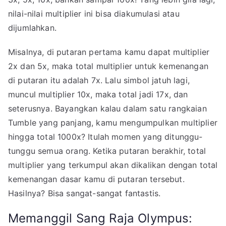
nilai-nilai multiplier ini bisa diakumulasi atau
dijumlahkan.
Misalnya, di putaran pertama kamu dapat multiplier
2x dan 5x, maka total multiplier untuk kemenangan
di putaran itu adalah 7x. Lalu simbol jatuh lagi,
muncul multiplier 10x, maka total jadi 17x, dan
seterusnya. Bayangkan kalau dalam satu rangkaian
Tumble yang panjang, kamu mengumpulkan multiplier
hingga total 1000x? Itulah momen yang ditunggu-
tunggu semua orang. Ketika putaran berakhir, total
multiplier yang terkumpul akan dikalikan dengan total
kemenangan dasar kamu di putaran tersebut.
Hasilnya? Bisa sangat-sangat fantastis.
Memanggil Sang Raja Olympus: