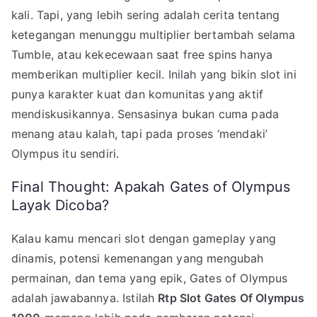
kali. Tapi, yang lebih sering adalah cerita tentang
ketegangan menunggu multiplier bertambah selama
Tumble, atau kekecewaan saat free spins hanya
memberikan multiplier kecil. Inilah yang bikin slot ini
punya karakter kuat dan komunitas yang aktif
mendiskusikannya. Sensasinya bukan cuma pada
menang atau kalah, tapi pada proses ‘mendaki’
Olympus itu sendiri.
Final Thought: Apakah Gates of Olympus
Layak Dicoba?
Kalau kamu mencari slot dengan gameplay yang
dinamis, potensi kemenangan yang mengubah
permainan, dan tema yang epik, Gates of Olympus
adalah jawabannya. Istilah
Rtp Slot Gates Of Olympus