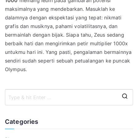
1000
memang lebih pada gambaran potensi
maksimalnya yang mendebarkan. Masuklah ke
dalamnya dengan ekspektasi yang tepat: nikmati
grafis dan musiknya, pahami volatilitasnya, dan
bermainlah dengan bijak. Siapa tahu, Zeus sedang
berbaik hati dan mengirimkan petir multiplier 1000x
untukmu hari ini. Yang pasti, pengalaman bermainnya
sendiri sudah seperti sebuah petualangan ke puncak
Olympus.
S
e
a
Categories
r
c