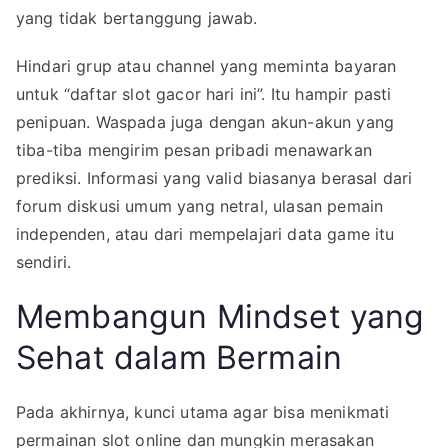
yang tidak bertanggung jawab.
Hindari grup atau channel yang meminta bayaran
untuk “daftar slot gacor hari ini”. Itu hampir pasti
penipuan. Waspada juga dengan akun-akun yang
tiba-tiba mengirim pesan pribadi menawarkan
prediksi. Informasi yang valid biasanya berasal dari
forum diskusi umum yang netral, ulasan pemain
independen, atau dari mempelajari data game itu
sendiri.
Membangun Mindset yang
Sehat dalam Bermain
Pada akhirnya, kunci utama agar bisa menikmati
permainan slot online dan mungkin merasakan