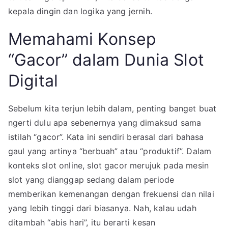
kepala dingin dan logika yang jernih.
Memahami Konsep
“Gacor” dalam Dunia Slot
Digital
Sebelum kita terjun lebih dalam, penting banget buat
ngerti dulu apa sebenernya yang dimaksud sama
istilah “gacor”. Kata ini sendiri berasal dari bahasa
gaul yang artinya “berbuah” atau “produktif”. Dalam
konteks slot online, slot gacor merujuk pada mesin
slot yang dianggap sedang dalam periode
memberikan kemenangan dengan frekuensi dan nilai
yang lebih tinggi dari biasanya. Nah, kalau udah
ditambah “abis hari”, itu berarti kesan