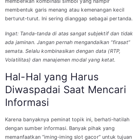
memberikan kombinasi simbol yang hampir
membentuk garis menang atau kemenangan kecil
berturut-turut. Ini sering dianggap sebagai pertanda.
Ingat: Tanda-tanda di atas sangat subjektif dan tidak
ada jaminan. Jangan pernah mengandalkan “firasat”
semata. Selalu kombinasikan dengan data (RTP,
Volatilitas) dan manajemen modal yang ketat.
Hal-Hal yang Harus
Diwaspadai Saat Mencari
Informasi
Karena banyaknya peminat topik ini, berhati-hatilah
dengan sumber informasi. Banyak pihak yang
memanfaatkan “iming-iming slot gacor” untuk tujuan