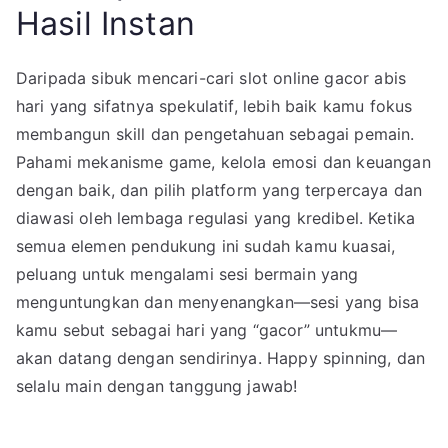
Hasil Instan
Daripada sibuk mencari-cari slot online gacor abis
hari yang sifatnya spekulatif, lebih baik kamu fokus
membangun skill dan pengetahuan sebagai pemain.
Pahami mekanisme game, kelola emosi dan keuangan
dengan baik, dan pilih platform yang terpercaya dan
diawasi oleh lembaga regulasi yang kredibel. Ketika
semua elemen pendukung ini sudah kamu kuasai,
peluang untuk mengalami sesi bermain yang
menguntungkan dan menyenangkan—sesi yang bisa
kamu sebut sebagai hari yang “gacor” untukmu—
akan datang dengan sendirinya. Happy spinning, dan
selalu main dengan tanggung jawab!