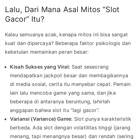
Lalu, Dari Mana Asal Mitos “Slot
Gacor” Itu?
Kalau semuanya acak, kenapa mitos ini bisa sangat
kuat dan dipercaya? Beberapa faktor psikologis dan
kebetulan memainkan peran besar:
Kisah Sukses yang Viral:
Saat seseorang
mendapatkan jackpot besar dan membagikannya
di media sosial, cerita itu menyebar cepat. Pemain
lain lalu mencoba game yang sama, dan jika
beberapa di antaranya beruntung, lahirlah
anggapan bahwa slot itu “lagi gacor”.
Variansi (Variance) Game:
Slot punya karakteristik
berbeda. Ada slot dengan volatilitas tinggi (jarang
menang, tapi menangnya besar) dan rendah (sering