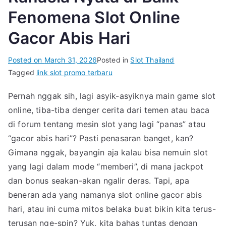
Fenomena Slot Online
Gacor Abis Hari
Posted on
March 31, 2026
Posted in
Slot Thailand
Tagged
link slot promo terbaru
Pernah nggak sih, lagi asyik-asyiknya main game slot
online, tiba-tiba denger cerita dari temen atau baca
di forum tentang mesin slot yang lagi “panas” atau
“gacor abis hari”? Pasti penasaran banget, kan?
Gimana nggak, bayangin aja kalau bisa nemuin slot
yang lagi dalam mode “memberi”, di mana jackpot
dan bonus seakan-akan ngalir deras. Tapi, apa
beneran ada yang namanya slot online gacor abis
hari, atau ini cuma mitos belaka buat bikin kita terus-
terusan nge-spin? Yuk, kita bahas tuntas dengan