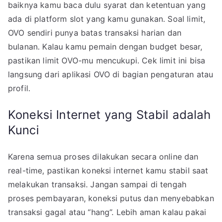
baiknya kamu baca dulu syarat dan ketentuan yang
ada di platform slot yang kamu gunakan. Soal limit,
OVO sendiri punya batas transaksi harian dan
bulanan. Kalau kamu pemain dengan budget besar,
pastikan limit OVO-mu mencukupi. Cek limit ini bisa
langsung dari aplikasi OVO di bagian pengaturan atau
profil.
Koneksi Internet yang Stabil adalah
Kunci
Karena semua proses dilakukan secara online dan
real-time, pastikan koneksi internet kamu stabil saat
melakukan transaksi. Jangan sampai di tengah
proses pembayaran, koneksi putus dan menyebabkan
transaksi gagal atau “hang”. Lebih aman kalau pakai