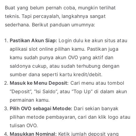
Buat yang belum pernah coba, mungkin terlihat
teknis. Tapi percayalah, langkahnya sangat
sederhana. Berikut panduan umumnya:
Pastikan Akun Siap:
Login dulu ke akun situs atau
aplikasi slot online pilihan kamu. Pastikan juga
kamu sudah punya akun OVO yang aktif dan
saldonya cukup, atau sudah terhubung dengan
sumber dana seperti kartu kredit/debit.
Masuk ke Menu Deposit:
Cari menu atau tombol
“Deposit”, “Isi Saldo”, atau “Top Up” di dalam akun
permainan kamu.
Pilih OVO sebagai Metode:
Dari sekian banyak
pilihan metode pembayaran, cari dan klik logo atau
tulisan OVO.
Masukkan Nominal:
Ketik jumlah deposit yang