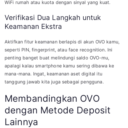
WiFi rumah atau kuota dengan sinyal yang kuat.
Verifikasi Dua Langkah untuk
Keamanan Ekstra
Aktifkan fitur keamanan berlapis di akun OVO kamu,
seperti PIN, fingerprint, atau face recognition. Ini
penting banget buat melindungi saldo OVO-mu,
apalagi kalau smartphone kamu sering dibawa ke
mana-mana. Ingat, keamanan aset digital itu
tanggung jawab kita juga sebagai pengguna.
Membandingkan OVO
dengan Metode Deposit
Lainnya