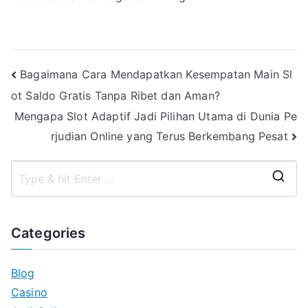
Post
Bagaimana Cara Mendapatkan Kesempatan Main Sl
ot Saldo Gratis Tanpa Ribet dan Aman?
navigation
Mengapa Slot Adaptif Jadi Pilihan Utama di Dunia Pe
rjudian Online yang Terus Berkembang Pesat
S
e
a
Categories
r
c
Blog
h
Casino
f