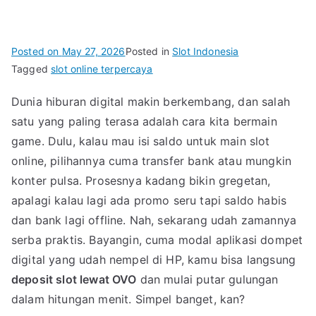
Posted on
May 27, 2026
Posted in
Slot Indonesia
Tagged
slot online terpercaya
Dunia hiburan digital makin berkembang, dan salah
satu yang paling terasa adalah cara kita bermain
game. Dulu, kalau mau isi saldo untuk main slot
online, pilihannya cuma transfer bank atau mungkin
konter pulsa. Prosesnya kadang bikin gregetan,
apalagi kalau lagi ada promo seru tapi saldo habis
dan bank lagi offline. Nah, sekarang udah zamannya
serba praktis. Bayangin, cuma modal aplikasi dompet
digital yang udah nempel di HP, kamu bisa langsung
deposit slot lewat OVO
dan mulai putar gulungan
dalam hitungan menit. Simpel banget, kan?