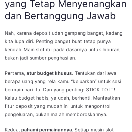
yang Tetap Menyenangkan
dan Bertanggung Jawab
Nah, karena deposit udah gampang banget, kadang
kita lupa diri. Penting banget buat tetap punya
kendali. Main slot itu pada dasarnya untuk hiburan,
bukan jadi sumber penghasilan.
Pertama,
atur budget khusus
. Tentukan dari awal
berapa uang yang rela kamu “keluarkan” untuk sesi
bermain hari itu. Dan yang penting: STICK TO IT!
Kalau budget habis, ya udah, berhenti. Manfaatkan
fitur deposit yang mudah ini untuk mengontrol
pengeluaran, bukan malah memboroskannya.
Kedua,
pahami permainannya
. Setiap mesin slot