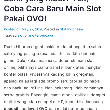
Coba Cara Baru Main Slot
Pakai OVO!
Posted on
May 27, 2026
Posted in
Slot Indonesia
Tagged
slot online terpercaya
Dunia hiburan digital makin berkembang, dan salah
satu yang paling terasa adalah cara kita bermain
game. Dulu, kalau mau isi saldo untuk main slot
online, pilihannya cuma transfer bank atau mungkin
konter pulsa. Prosesnya kadang bikin gregetan,
apalagi kalau lagi ada promo seru tapi saldo habis
dan bank lagi offline. Nah, sekarang udah zamannya
serba praktis. Bayangin, cuma modal aplikasi dompet
digital yang udah nempel di HP, kamu bisa langsung
deposit slot lewat OVO
dan mulai putar gulungan