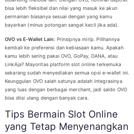
bisa lebih fleksibel dan nilai yang masuk ke akun
permainan biasanya sesuai dengan yang kamu
bayarkan (minus potongan sangat kecil jika ada).
OVO vs E-Wallet Lain:
Prinsipnya mirip. Pilihannya
kembali ke preferensi dan kebiasaan kamu. Apakah
kamu lebih sering pakai OVO, GoPay, DANA, atau
LinkAja? Mayoritas platform slot online terkemuka
sekarang sudah menyediakan semua opsi e-wallet ini.
Keunggulan OVO salah satunya adalah integrasinya
yang luas dengan berbagai merchant, jadi saldo OVO
bisa diisi ulang dengan banyak cara.
Tips Bermain Slot Online
yang Tetap Menyenangkan