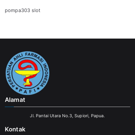
pompa303 slot
Alamat
Jl. Pantai Utara No.3, Supiori, Papua.
Kontak