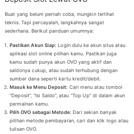
Buat yang belum pernah coba, mungkin terlihat
teknis. Tapi percayalah, langkahnya sangat
sederhana. Berikut panduan umumnya:
Pastikan Akun Siap:
Login dulu ke akun situs atau
aplikasi slot online pilihan kamu. Pastikan juga
kamu sudah punya akun OVO yang aktif dan
saldonya cukup, atau sudah terhubung dengan
sumber dana seperti kartu kredit/debit.
Masuk ke Menu Deposit:
Cari menu atau tombol
“Deposit”, “Isi Saldo”, atau “Top Up” di dalam akun
permainan kamu.
Pilih OVO sebagai Metode:
Dari sekian banyak
pilihan metode pembayaran, cari dan klik logo atau
tulisan OVO.