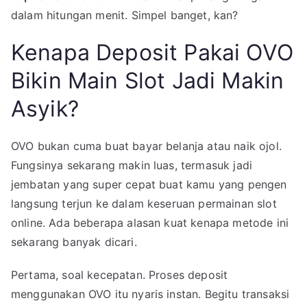
dalam hitungan menit. Simpel banget, kan?
Kenapa Deposit Pakai OVO
Bikin Main Slot Jadi Makin
Asyik?
OVO bukan cuma buat bayar belanja atau naik ojol.
Fungsinya sekarang makin luas, termasuk jadi
jembatan yang super cepat buat kamu yang pengen
langsung terjun ke dalam keseruan permainan slot
online. Ada beberapa alasan kuat kenapa metode ini
sekarang banyak dicari.
Pertama, soal kecepatan. Proses deposit
menggunakan OVO itu nyaris instan. Begitu transaksi