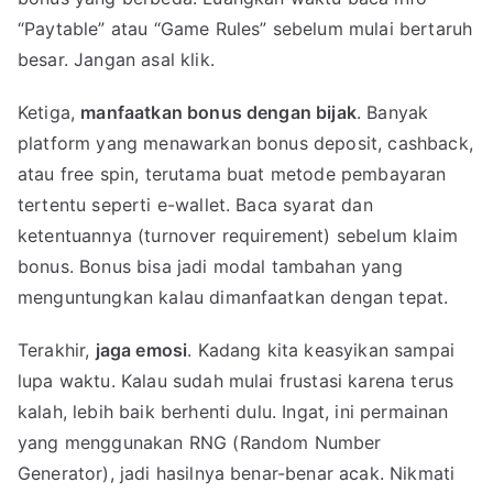
“Paytable” atau “Game Rules” sebelum mulai bertaruh
besar. Jangan asal klik.
Ketiga,
manfaatkan bonus dengan bijak
. Banyak
platform yang menawarkan bonus deposit, cashback,
atau free spin, terutama buat metode pembayaran
tertentu seperti e-wallet. Baca syarat dan
ketentuannya (turnover requirement) sebelum klaim
bonus. Bonus bisa jadi modal tambahan yang
menguntungkan kalau dimanfaatkan dengan tepat.
Terakhir,
jaga emosi
. Kadang kita keasyikan sampai
lupa waktu. Kalau sudah mulai frustasi karena terus
kalah, lebih baik berhenti dulu. Ingat, ini permainan
yang menggunakan RNG (Random Number
Generator), jadi hasilnya benar-benar acak. Nikmati