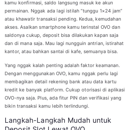
kamu konfirmasi, saldo langsung masuk ke akun
permainan. Nggak ada lagi istilah “tunggu 1×24 jam”
atau khawatir transaksi pending. Kedua, kemudahan
akses. Asalkan smartphone kamu terinstal OVO dan
saldonya cukup, deposit bisa dilakukan kapan saja
dan di mana saja. Mau lagi nungguin antrian, istirahat
kantor, atau bahkan santai di kafe, semuanya bisa.
Yang nggak kalah penting adalah faktor keamanan.
Dengan menggunakan OVO, kamu nggak perlu lagi
membagikan detail rekening bank atau data kartu
kredit ke banyak platform. Cukup otorisasi di aplikasi
OVO-nya saja. Plus, ada fitur PIN dan verifikasi yang
bikin transaksi kamu lebih terlindungi.
Langkah-Langkah Mudah untuk
Deposit Slot Lewat OVO