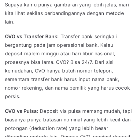
Supaya kamu punya gambaran yang lebih jelas, mari
kita lihat sekilas perbandingannya dengan metode
lain.
OVO vs Transfer Bank:
Transfer bank seringkali
bergantung pada jam operasional bank. Kalau
deposit malem minggu atau hari libur nasional,
prosesnya bisa lama. OVO? Bisa 24/7. Dari sisi
kemudahan, OVO hanya butuh nomor telepon,
sementara transfer bank harus input nama bank,
nomor rekening, dan nama pemilik yang harus cocok
persis.
OVO vs Pulsa:
Deposit via pulsa memang mudah, tapi
biasanya punya batasan nominal yang lebih kecil dan
potongan (deduction rate) yang lebih besar
dibanding metode lain. Dengan OVO, nominal deposit