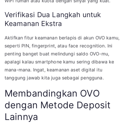
WiFi rumah atau kuota dengan sinyal yang kuat.
Verifikasi Dua Langkah untuk
Keamanan Ekstra
Aktifkan fitur keamanan berlapis di akun OVO kamu,
seperti PIN, fingerprint, atau face recognition. Ini
penting banget buat melindungi saldo OVO-mu,
apalagi kalau smartphone kamu sering dibawa ke
mana-mana. Ingat, keamanan aset digital itu
tanggung jawab kita juga sebagai pengguna.
Membandingkan OVO
dengan Metode Deposit
Lainnya