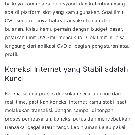
baiknya kamu baca dulu syarat dan ketentuan yang
ada di platform slot yang kamu gunakan. Soal limit,
OVO sendiri punya batas transaksi harian dan
bulanan. Kalau kamu pemain dengan budget besar,
pastikan limit OVO-mu mencukupi. Cek limit ini bisa
langsung dari aplikasi OVO di bagian pengaturan atau
profil.
Koneksi Internet yang Stabil adalah
Kunci
Karena semua proses dilakukan secara online dan
real-time, pastikan koneksi internet kamu stabil saat
melakukan transaksi. Jangan sampai di tengah
proses pembayaran, koneksi putus dan menyebabkan
transaksi gagal atau “hang”. Lebih aman kalau pakai