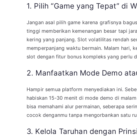
1. Pilih “Game yang Tepat” di 
Jangan asal pilih game karena grafisnya bagus. 
tinggi memberikan kemenangan besar tapi jara
kering yang panjang. Slot volatilitas rendah 
memperpanjang waktu bermain. Malam hari, ke
slot dengan fitur bonus kompleks yang perlu 
2. Manfaatkan Mode Demo atau
Hampir semua platform menyediakan ini. Sebe
habiskan 15-30 menit di mode demo di malam s
bisa memahami alur permainan, seberapa seri
cocok denganmu tanpa mengorbankan satu ru
3. Kelola Taruhan dengan Prins