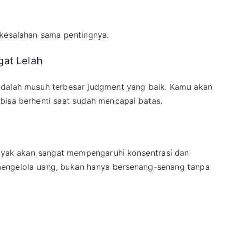
 kesalahan sama pentingnya.
gat Lelah
adalah musuh terbesar judgment yang baik. Kamu akan
bisa berhenti saat sudah mencapai batas.
banyak akan sangat mempengaruhi konsentrasi dan
mengelola uang, bukan hanya bersenang-senang tanpa