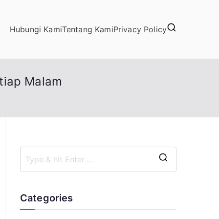
Hubungi Kami
Tentang Kami
Privacy Policy
etiap Malam
S
e
a
Categories
r