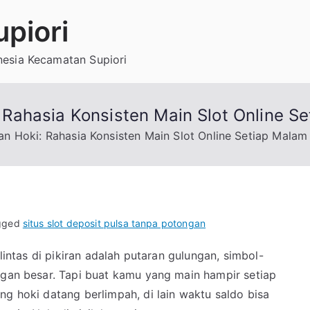
piori
nesia Kecamatan Supiori
Rahasia Konsisten Main Slot Online S
 Hoki: Rahasia Konsisten Main Slot Online Setiap Malam
gged
situs slot deposit pulsa tanpa potongan
rlintas di pikiran adalah putaran gulungan, simbol-
ngan besar. Tapi buat kamu yang main hampir setiap
ng hoki datang berlimpah, di lain waktu saldo bisa