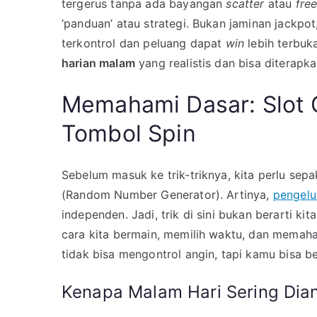
tergerus tanpa ada bayangan
scatter
atau
free
‘panduan’ atau strategi. Bukan jaminan jackpot
terkontrol dan peluang dapat
win
lebih terbuk
harian malam
yang realistis dan bisa diterapka
Memahami Dasar: Slot 
Tombol Spin
Sebelum masuk ke trik-triknya, kita perlu sepak
(Random Number Generator). Artinya,
pengelu
independen. Jadi, trik di sini bukan berarti ki
cara kita bermain, memilih waktu, dan memaham
tidak bisa mengontrol angin, tapi kamu bisa bel
Kenapa Malam Hari Sering Dia