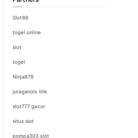
Slot88
togel online
slot
togel
Ninja878
juraganolx link
slot777 gacor
situs slot
pompa303 slot