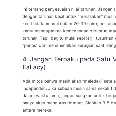
Ini tentang penyesuaian nilai taruhan. Jangan 
dengan taruhan kecil untuk “merasakan” mesin
kecil tidak muncul dalam 20-30 spin), pertaha
kamu mendapatkan kemenangan beruntun atau 
taruhan. Tapi, begitu mulai sepi lagi, turunka
“panas” dan meminimalkan kerugian saat “dingi
4. Jangan Terpaku pada Satu 
Fallacy)
Ada mitos bahwa mesin akan “meledak” setelah 
independen. Jika sebuah mesin sama sekali ti
dalam waktu lama, jangan sungkan untuk berjala
hanya akan menguras dompet. Siapkan 3-5 gam
antara mereka.