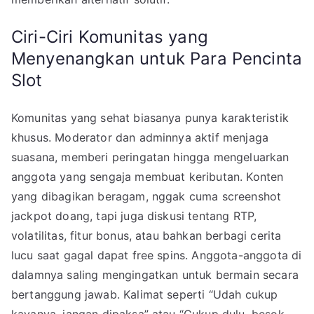
Ciri-Ciri Komunitas yang
Menyenangkan untuk Para Pencinta
Slot
Komunitas yang sehat biasanya punya karakteristik
khusus. Moderator dan adminnya aktif menjaga
suasana, memberi peringatan hingga mengeluarkan
anggota yang sengaja membuat keributan. Konten
yang dibagikan beragam, nggak cuma screenshot
jackpot doang, tapi juga diskusi tentang RTP,
volatilitas, fitur bonus, atau bahkan berbagi cerita
lucu saat gagal dapat free spins. Anggota-anggota di
dalamnya saling mengingatkan untuk bermain secara
bertanggung jawab. Kalimat seperti “Udah cukup