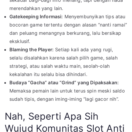
sekadar bagi-bagi info menang, tapi dengan nada
merendahkan yang lain.
Gatekeeping Informasi:
Menyembunyikan tips atau
bocoran game tertentu dengan alasan “nanti ramai”
dan peluang menangnya berkurang, lalu bersikap
eksklusif.
Blaming the Player:
Setiap kali ada yang rugi,
selalu disalahkan karena salah pilih game, salah
strategi, atau salah waktu main, seolah-olah
kekalahan itu selalu bisa dihindari.
Budaya “Gacha” atau “Grind” yang Dipaksakan:
Memaksa pemain lain untuk terus spin meski saldo
sudah tipis, dengan iming-iming “lagi gacor nih”.
Nah, Seperti Apa Sih
Wujud Komunitas Slot Anti