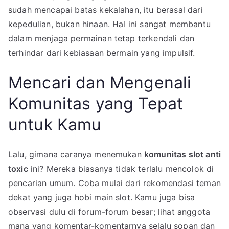
sudah mencapai batas kekalahan, itu berasal dari
kepedulian, bukan hinaan. Hal ini sangat membantu
dalam menjaga permainan tetap terkendali dan
terhindar dari kebiasaan bermain yang impulsif.
Mencari dan Mengenali
Komunitas yang Tepat
untuk Kamu
Lalu, gimana caranya menemukan
komunitas slot anti
toxic
ini? Mereka biasanya tidak terlalu mencolok di
pencarian umum. Coba mulai dari rekomendasi teman
dekat yang juga hobi main slot. Kamu juga bisa
observasi dulu di forum-forum besar; lihat anggota
mana yang komentar-komentarnya selalu sopan dan