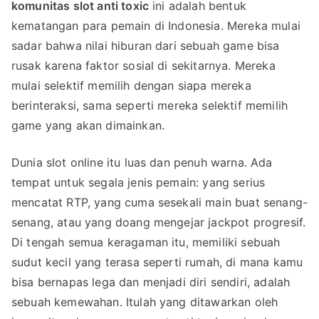
komunitas slot anti toxic
ini adalah bentuk
kematangan para pemain di Indonesia. Mereka mulai
sadar bahwa nilai hiburan dari sebuah game bisa
rusak karena faktor sosial di sekitarnya. Mereka
mulai selektif memilih dengan siapa mereka
berinteraksi, sama seperti mereka selektif memilih
game yang akan dimainkan.
Dunia slot online itu luas dan penuh warna. Ada
tempat untuk segala jenis pemain: yang serius
mencatat RTP, yang cuma sesekali main buat senang-
senang, atau yang doang mengejar jackpot progresif.
Di tengah semua keragaman itu, memiliki sebuah
sudut kecil yang terasa seperti rumah, di mana kamu
bisa bernapas lega dan menjadi diri sendiri, adalah
sebuah kemewahan. Itulah yang ditawarkan oleh