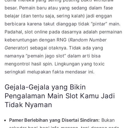
besar. Pemain baru atau yang sedang dalam fase
belajar (dan tentu saja, sering kalah) jadi enggan
berbicara karena takut dianggap tidak “pintar” main.
Padahal, slot online pada dasarnya adalah permainan
keberuntungan dengan RNG (
Random Number
Generator
) sebagai otaknya. Tidak ada yang
namanya “pemain jago slot” dalam arti bisa
mengontrol hasil spin. Lingkungan yang toxic
seringkali melupakan fakta mendasar ini.
Gejala-Gejala yang Bikin
Pengalaman Main Slot Kamu Jadi
Tidak Nyaman
Pamer Berlebihan yang Disertai Sindiran:
Bukan