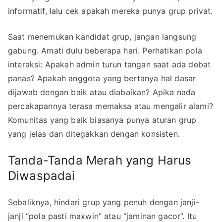
informatif, lalu cek apakah mereka punya grup privat.
Saat menemukan kandidat grup, jangan langsung
gabung. Amati dulu beberapa hari. Perhatikan pola
interaksi: Apakah admin turun tangan saat ada debat
panas? Apakah anggota yang bertanya hal dasar
dijawab dengan baik atau diabaikan? Apika nada
percakapannya terasa memaksa atau mengalir alami?
Komunitas yang baik biasanya punya aturan grup
yang jelas dan ditegakkan dengan konsisten.
Tanda-Tanda Merah yang Harus
Diwaspadai
Sebaliknya, hindari grup yang penuh dengan janji-
janji “pola pasti maxwin” atau “jaminan gacor”. Itu