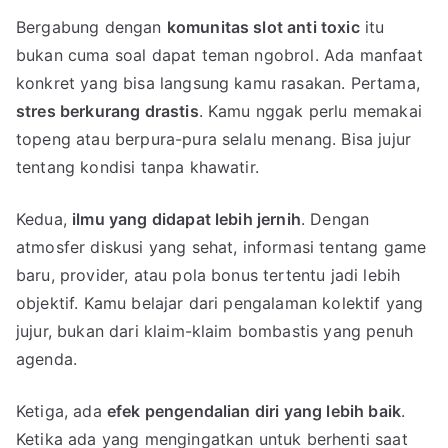
Bergabung dengan
komunitas slot anti toxic
itu
bukan cuma soal dapat teman ngobrol. Ada manfaat
konkret yang bisa langsung kamu rasakan. Pertama,
stres berkurang drastis
. Kamu nggak perlu memakai
topeng atau berpura-pura selalu menang. Bisa jujur
tentang kondisi tanpa khawatir.
Kedua,
ilmu yang didapat lebih jernih
. Dengan
atmosfer diskusi yang sehat, informasi tentang game
baru, provider, atau pola bonus tertentu jadi lebih
objektif. Kamu belajar dari pengalaman kolektif yang
jujur, bukan dari klaim-klaim bombastis yang penuh
agenda.
Ketiga, ada
efek pengendalian diri yang lebih baik
.
Ketika ada yang mengingatkan untuk berhenti saat