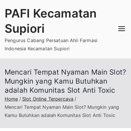
Skip
PAFI Kecamatan
to
content
Supiori
Pengurus Cabang Persatuan Ahli Farmasi
Indonesia Kecamatan Supiori
Mencari Tempat Nyaman Main Slot?
Mungkin yang Kamu Butuhkan
adalah Komunitas Slot Anti Toxic
Home
Slot Online Terpercaya
Mencari Tempat Nyaman Main Slot? Mungkin yang
Kamu Butuhkan adalah Komunitas Slot Anti Toxic