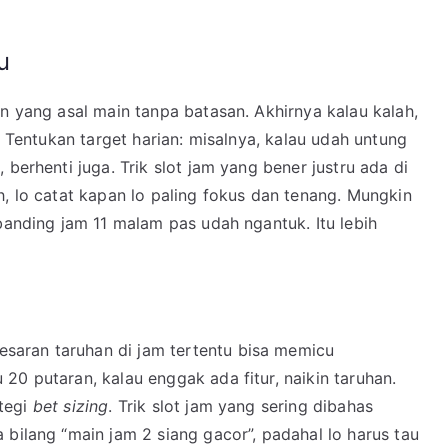
u
in yang asal main tanpa batasan. Akhirnya kalau kalah,
. Tentukan target harian: misalnya, kalau udah untung
 berhenti juga. Trik slot jam yang bener justru ada di
h, lo catat kapan lo paling fokus dan tenang. Mungkin
ibanding jam 11 malam pas udah ngantuk. Itu lebih
aran taruhan di jam tertentu bisa memicu
20 putaran, kalau enggak ada fitur, naikin taruhan.
ategi
bet sizing
. Trik slot jam yang sering dibahas
 bilang “main jam 2 siang gacor”, padahal lo harus tau