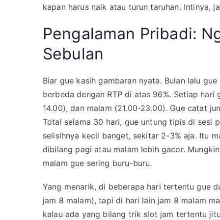
kapan harus naik atau turun taruhan. Intinya,
Pengalaman Pribadi: Ng
Sebulan
Biar gue kasih gambaran nyata. Bulan lalu gue 
berbeda dengan RTP di atas 96%. Setiap hari gu
14.00), dan malam (21.00-23.00). Gue catat jum
Total selama 30 hari, gue untung tipis di sesi 
selisihnya kecil banget, sekitar 2-3% aja. Itu 
dibilang pagi atau malam lebih gacor. Mungkin
malam gue sering buru-buru.
Yang menarik, di beberapa hari tertentu gue 
jam 8 malam), tapi di hari lain jam 8 malam ma
kalau ada yang bilang trik slot jam tertentu j