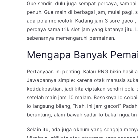
Gue sendiri dulu juga sempat percaya, sampai 
penuh. Gue main di berbagai jam, mulai pagi, s
ada pola mencolok. Kadang jam 3 sore gacor, 
percaya sama trik slot jam yang katanya jitu. 
sebenarnya memengaruhi permainan.
Mengapa Banyak Pemain
Pertanyaan ini penting. Kalau RNG bikin hasil 
Jawabannya simple: karena otak manusia suka
ketidakpastian, jadi kita ciptakan sendiri pol
setelah main jam 10 malam. Besoknya lo cobai
lo langsung bilang, “Nah, ini jam gacor!” Padaha
beruntung, alam bawah sadar lo bakal nguatin 
Selain itu, ada juga oknum yang sengaja menye