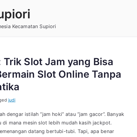
piori
nesia Kecamatan Supiori
 Trik Slot Jam yang Bisa
ermain Slot Online Tanpa
tika
ged
judi
ah dengar istilah “jam hoki” atau “jam gacor”. Banyak
 di mana mesin slot lebih mudah kasih jackpot.
 kemenangan datang bertubi-tubi. Tapi, apa benar