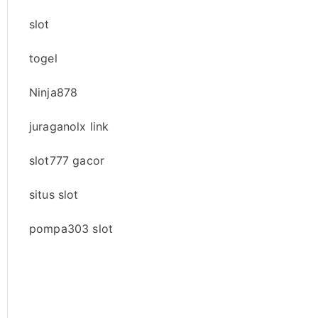
slot
togel
Ninja878
juraganolx link
slot777 gacor
situs slot
pompa303 slot