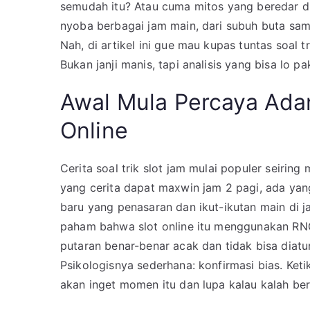
semudah itu? Atau cuma mitos yang beredar di
nyoba berbagai jam main, dari subuh buta sa
Nah, di artikel ini gue mau kupas tuntas soal tr
Bukan janji manis, tapi analisis yang bisa lo pa
Awal Mula Percaya Adan
Online
Cerita soal trik slot jam mulai populer seirin
yang cerita dapat maxwin jam 2 pagi, ada ya
baru yang penasaran dan ikut-ikutan main di ja
paham bahwa slot online itu menggunakan RN
putaran benar-benar acak dan tidak bisa diat
Psikologisnya sederhana: konfirmasi bias. Keti
akan inget momen itu dan lupa kalau kalah ber