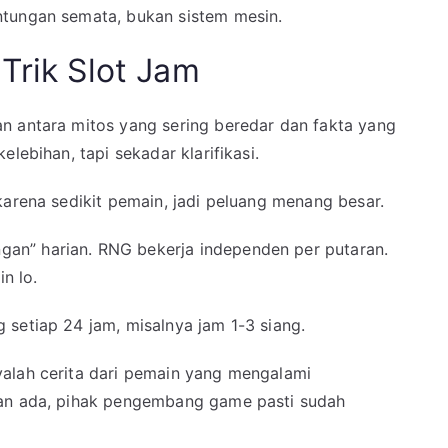
ntungan semata, bukan sistem mesin.
Trik Slot Jam
n antara mitos yang sering beredar dan fakta yang
lebihan, tapi sekadar klarifikasi.
 karena sedikit pemain, jadi peluang menang besar.
an” harian. RNG bekerja independen per putaran.
n lo.
 setiap 24 jam, misalnya jam 1-3 siang.
yalah cerita dari pemain yang mengalami
eran ada, pihak pengembang game pasti sudah