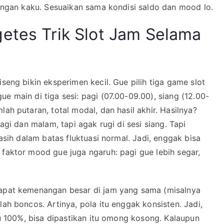
 jangan kaku. Sesuaikan sama kondisi saldo dan mood lo.
etes Trik Slot Jam Selama
iseng bikin eksperimen kecil. Gue pilih tiga game slot
e main di tiga sesi: pagi (07.00-09.00), siang (12.00-
lah putaran, total modal, dan hasil akhir. Hasilnya?
pagi dan malam, tapi agak rugi di sesi siang. Tapi
masih dalam batas fluktuasi normal. Jadi, enggak bisa
 faktor mood gue juga ngaruh: pagi gue lebih segar,
dapat kemenangan besar di jam yang sama (misalnya
lah boncos. Artinya, pola itu enggak konsisten. Jadi,
itu 100%, bisa dipastikan itu omong kosong. Kalaupun