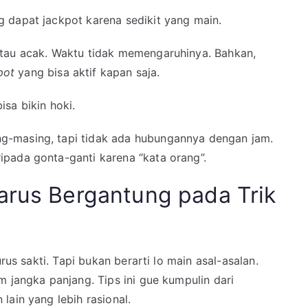
g dapat jackpot karena sedikit yang main.
atau acak. Waktu tidak memengaruhinya. Bahkan,
pot
yang bisa aktif kapan saja.
isa bikin hoki.
g-masing, tapi tidak ada hubungannya dengan jam.
ipada gonta-ganti karena “kata orang”.
arus Bergantung pada Trik
rus sakti. Tapi bukan berarti lo main asal-asalan.
m jangka panjang. Tips ini gue kumpulin dari
lain yang lebih rasional.