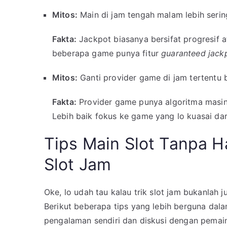
Mitos:
Main di jam tengah malam lebih serin
Fakta:
Jackpot biasanya bersifat progresif 
beberapa game punya fitur
guaranteed jack
Mitos:
Ganti provider game di jam tertentu b
Fakta:
Provider game punya algoritma masin
Lebih baik fokus ke game yang lo kuasai dar
Tips Main Slot Tanpa H
Slot Jam
Oke, lo udah tau kalau trik slot jam bukanlah ju
Berikut beberapa tips yang lebih berguna dala
pengalaman sendiri dan diskusi dengan pemain 