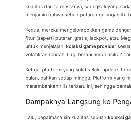
kualitas dan fairness-nya, seringkali yang suda
menjamin bahwa setiap putaran gulungan itu b
Kedua, mereka mengelompokkan game dengan ba
fitur (seperti putaran gratis, jackpot, atau M
untuk menjelajahi
koleksi game provider
sesuai
volatilitas rendah. Lagi berani ambil risiko? La
Ketiga, platform yang solid selalu update. Pro
bulan, bahkan setiap minggu. Platform yang 
menambahkan rilis terbaru ini, sehingga pemai
Dampaknya Langsung ke Peng
Lalu, bagaimana sih kualitas sebuah
koleksi g