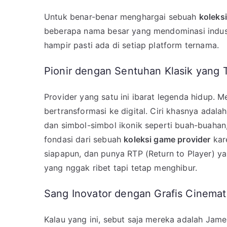
Untuk benar-benar menghargai sebuah
koleks
beberapa nama besar yang mendominasi industri
hampir pasti ada di setiap platform ternama.
Pionir dengan Sentuhan Klasik yang
Provider yang satu ini ibarat legenda hidup. M
bertransformasi ke digital. Ciri khasnya adala
dan simbol-simbol ikonik seperti buah-buahan,
fondasi dari sebuah
koleksi game provider
kar
siapapun, dan punya RTP (Return to Player) ya
yang nggak ribet tapi tetap menghibur.
Sang Inovator dengan Grafis Cinemat
Kalau yang ini, sebut saja mereka adalah Jam