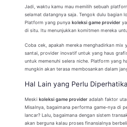
Jadi, waktu kamu mau memilih sebuah platform
selamat datangnya saja. Tengok dulu bagian lo
Platform yang punya
koleksi game provider
ya
di situ. Itu menunjukkan komitmen mereka un
Coba cek, apakah mereka menghadirkan mix ya
santai, provider inovatif untuk yang haus grafi
untuk memenuhi selera niche. Platform yang ha
mungkin akan terasa membosankan dalam jang
Hal Lain yang Perlu Diperhatika
Meski
koleksi game provider
adalah faktor uta
Misalnya, bagaimana performa game-nya di p
lancar? Lalu, bagaimana dengan sistem transa
akan berguna kalau proses finansialnya berbeli