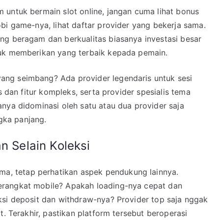
 untuk bermain slot online, jangan cuma lihat bonus
bi game-nya, lihat daftar provider yang bekerja sama.
ng beragam dan berkualitas biasanya investasi besar
tuk memberikan yang terbaik kepada pemain.
ng seimbang? Ada provider legendaris untuk sesi
s dan fitur kompleks, serta provider spesialis tema
nya didominasi oleh satu atau dua provider saja
ka panjang.
n Selain Koleksi
ma, tetap perhatikan aspek pendukung lainnya.
erangkat mobile? Apakah loading-nya cepat dan
ksi deposit dan withdraw-nya? Provider top saja nggak
t. Terakhir, pastikan platform tersebut beroperasi