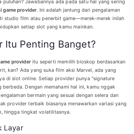
ma puluhan? Jawabannya ada pada satu hal yang sering
si game provider
. Ini adalah jantung dari pengalaman
ti studio film atau penerbit game—merek-merek inilah
dupkan setiap slot yang kamu mainkan.
r Itu Penting Banget?
game provider
itu seperti memilih bioskop berdasarkan
rit, kan? Ada yang suka film aksi Marvel, ada yang
a di slot online. Setiap provider punya “signature
yang berbeda. Dengan memahami hal ini, kamu nggak
h pengalaman bermain yang sesuai dengan selera dan
k provider terbaik biasanya menawarkan variasi yang
, hingga tingkat volatilitasnya.
k Layar