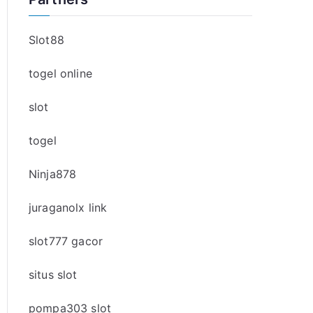
Slot88
togel online
slot
togel
Ninja878
juraganolx link
slot777 gacor
situs slot
pompa303 slot