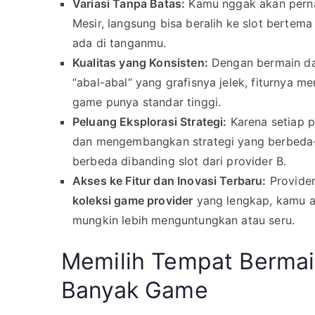
Variasi Tanpa Batas:
Kamu nggak akan pernah
Mesir, langsung bisa beralih ke slot bertema
ada di tanganmu.
Kualitas yang Konsisten:
Dengan bermain dar
“abal-abal” yang grafisnya jelek, fiturnya 
game punya standar tinggi.
Peluang Eksplorasi Strategi:
Karena setiap p
dan mengembangkan strategi yang berbeda-b
berbeda dibanding slot dari provider B.
Akses ke Fitur dan Inovasi Terbaru:
Provider
koleksi game provider
yang lengkap, kamu ak
mungkin lebih menguntungkan atau seru.
Memilih Tempat Bermain
Banyak Game