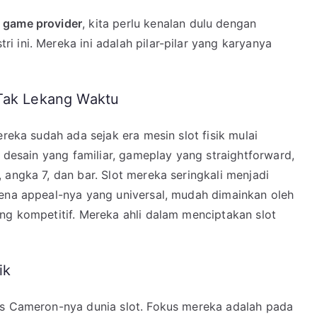
i game provider
, kita perlu kenalan dulu dengan
 ini. Mereka ini adalah pilar-pilar yang karyanya
 Tak Lekang Waktu
ereka sudah ada sejak era mesin slot fisik mulai
h desain yang familiar, gameplay yang straightforward,
 angka 7, dan bar. Slot mereka seringkali menjadi
ena appeal-nya yang universal, mudah dimainkan oleh
ng kompetitif. Mereka ahli dalam menciptakan slot
ik
es Cameron-nya dunia slot. Fokus mereka adalah pada