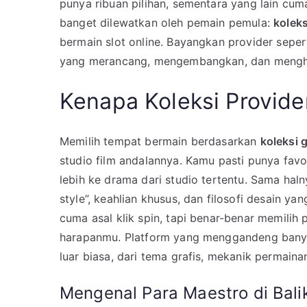
punya ribuan pilihan, sementara yang lain cu
banget dilewatkan oleh pemain pemula:
kolek
bermain slot online. Bayangkan provider seper
yang merancang, mengembangkan, dan menghi
Kenapa Koleksi Provide
Memilih tempat bermain berdasarkan
koleksi 
studio film andalannya. Kamu pasti punya favo
lebih ke drama dari studio tertentu. Sama halny
style”, keahlian khusus, dan filosofi desain 
cuma asal klik spin, tapi benar-benar memili
harapanmu. Platform yang menggandeng banya
luar biasa, dari tema grafis, mekanik permainan
Mengenal Para Maestro di Bali