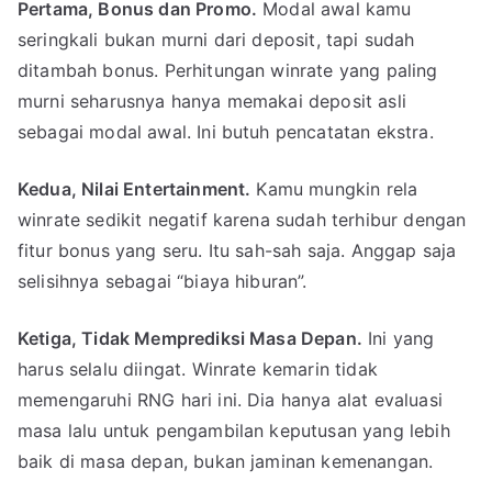
Pertama, Bonus dan Promo.
Modal awal kamu
seringkali bukan murni dari deposit, tapi sudah
ditambah bonus. Perhitungan winrate yang paling
murni seharusnya hanya memakai deposit asli
sebagai modal awal. Ini butuh pencatatan ekstra.
Kedua, Nilai Entertainment.
Kamu mungkin rela
winrate sedikit negatif karena sudah terhibur dengan
fitur bonus yang seru. Itu sah-sah saja. Anggap saja
selisihnya sebagai “biaya hiburan”.
Ketiga, Tidak Memprediksi Masa Depan.
Ini yang
harus selalu diingat. Winrate kemarin tidak
memengaruhi RNG hari ini. Dia hanya alat evaluasi
masa lalu untuk pengambilan keputusan yang lebih
baik di masa depan, bukan jaminan kemenangan.