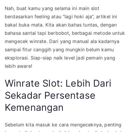
Nah, buat kamu yang selama ini main slot
berdasarkan feeling atau “lagi hoki aja”, artikel ini
bakal buka mata. Kita akan bahas tuntas, dengan
bahasa santai tapi berbobot, berbagai metode untuk
mengecek winrate. Dari yang manual ala kadarnya
sampai fitur canggih yang mungkin belum kamu
eksplorasi. Siap-siap naik level jadi pemain yang
lebih aware!
Winrate Slot: Lebih Dari
Sekadar Persentase
Kemenangan
Sebelum kita masuk ke cara mengeceknya, penting