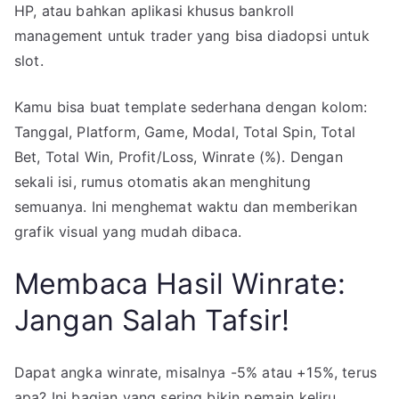
HP, atau bahkan aplikasi khusus bankroll
management untuk trader yang bisa diadopsi untuk
slot.
Kamu bisa buat template sederhana dengan kolom:
Tanggal, Platform, Game, Modal, Total Spin, Total
Bet, Total Win, Profit/Loss, Winrate (%). Dengan
sekali isi, rumus otomatis akan menghitung
semuanya. Ini menghemat waktu dan memberikan
grafik visual yang mudah dibaca.
Membaca Hasil Winrate:
Jangan Salah Tafsir!
Dapat angka winrate, misalnya -5% atau +15%, terus
apa? Ini bagian yang sering bikin pemain keliru.