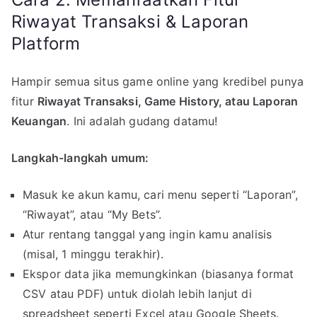
Riwayat Transaksi & Laporan
Platform
Hampir semua situs game online yang kredibel punya
fitur
Riwayat Transaksi, Game History, atau Laporan
Keuangan
. Ini adalah gudang datamu!
Langkah-langkah umum:
Masuk ke akun kamu, cari menu seperti “Laporan”,
“Riwayat”, atau “My Bets”.
Atur rentang tanggal yang ingin kamu analisis
(misal, 1 minggu terakhir).
Ekspor data jika memungkinkan (biasanya format
CSV atau PDF) untuk diolah lebih lanjut di
spreadsheet seperti Excel atau Google Sheets.