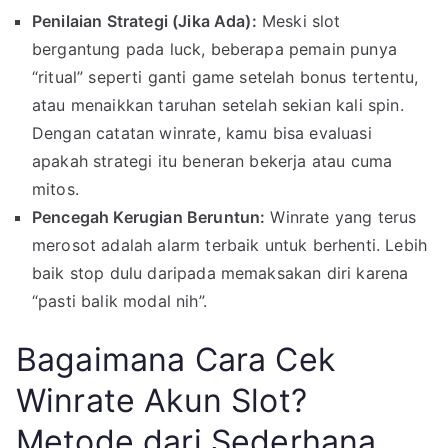
Penilaian Strategi (Jika Ada):
Meski slot
bergantung pada luck, beberapa pemain punya
“ritual” seperti ganti game setelah bonus tertentu,
atau menaikkan taruhan setelah sekian kali spin.
Dengan catatan winrate, kamu bisa evaluasi
apakah strategi itu beneran bekerja atau cuma
mitos.
Pencegah Kerugian Beruntun:
Winrate yang terus
merosot adalah alarm terbaik untuk berhenti. Lebih
baik stop dulu daripada memaksakan diri karena
“pasti balik modal nih”.
Bagaimana Cara Cek
Winrate Akun Slot?
Metode dari Sederhana