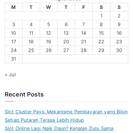
M
T
W
T
F
S
S
1
2
3
4
5
6
7
8
9
10
11
12
13
14
15
16
17
18
19
20
21
22
23
24
25
26
27
28
29
30
31
« Jul
Recent Posts
Slot Cluster Pays: Mekanisme Pembayaran yang Bikin
Setiap Putaran Terasa Lebih Hidup
Slot Online Lagi Naik Daun? Kenalan Dulu Sama