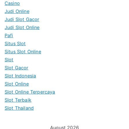
Casino
f
Judi Online
o
Judi Slot Gacor
r
Judi Slot Online
:
Pafi
Situs Slot
Situs Slot Online
Slot
Slot Gacor
Slot Indonesia
Slot Online
Slot Online Terpercaya
Slot Terbaik
Slot Thailand
August 2026