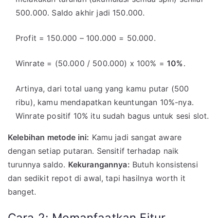
500.000. Saldo akhir jadi 150.000.
Profit = 150.000 – 100.000 = 50.000.
Winrate = (50.000 / 500.000) x 100% =
10%
.
Artinya, dari total uang yang kamu putar (500
ribu), kamu mendapatkan keuntungan 10%-nya.
Winrate positif 10% itu sudah bagus untuk sesi slot.
Kelebihan metode ini:
Kamu jadi sangat aware
dengan setiap putaran. Sensitif terhadap naik
turunnya saldo.
Kekurangannya:
Butuh konsistensi
dan sedikit repot di awal, tapi hasilnya worth it
banget.
Cara 2: Memanfaatkan Fitur