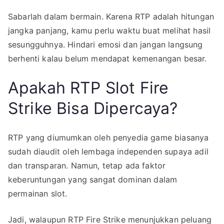
Sabarlah dalam bermain. Karena RTP adalah hitungan
jangka panjang, kamu perlu waktu buat melihat hasil
sesungguhnya. Hindari emosi dan jangan langsung
berhenti kalau belum mendapat kemenangan besar.
Apakah RTP Slot Fire
Strike Bisa Dipercaya?
RTP yang diumumkan oleh penyedia game biasanya
sudah diaudit oleh lembaga independen supaya adil
dan transparan. Namun, tetap ada faktor
keberuntungan yang sangat dominan dalam
permainan slot.
Jadi, walaupun RTP Fire Strike menunjukkan peluang