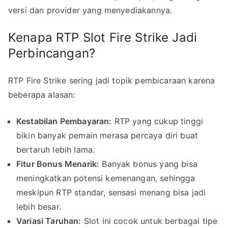
versi dan provider yang menyediakannya.
Kenapa RTP Slot Fire Strike Jadi
Perbincangan?
RTP Fire Strike sering jadi topik pembicaraan karena
beberapa alasan:
Kestabilan Pembayaran:
RTP yang cukup tinggi
bikin banyak pemain merasa percaya diri buat
bertaruh lebih lama.
Fitur Bonus Menarik:
Banyak bonus yang bisa
meningkatkan potensi kemenangan, sehingga
meskipun RTP standar, sensasi menang bisa jadi
lebih besar.
Variasi Taruhan:
Slot ini cocok untuk berbagai tipe