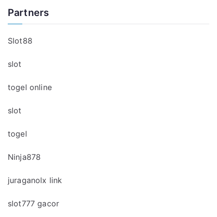
Partners
Slot88
slot
togel online
slot
togel
Ninja878
juraganolx link
slot777 gacor