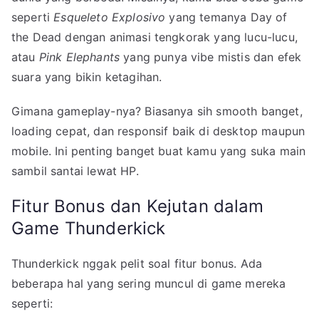
seperti
Esqueleto Explosivo
yang temanya Day of
the Dead dengan animasi tengkorak yang lucu-lucu,
atau
Pink Elephants
yang punya vibe mistis dan efek
suara yang bikin ketagihan.
Gimana gameplay-nya? Biasanya sih smooth banget,
loading cepat, dan responsif baik di desktop maupun
mobile. Ini penting banget buat kamu yang suka main
sambil santai lewat HP.
Fitur Bonus dan Kejutan dalam
Game Thunderkick
Thunderkick nggak pelit soal fitur bonus. Ada
beberapa hal yang sering muncul di game mereka
seperti: