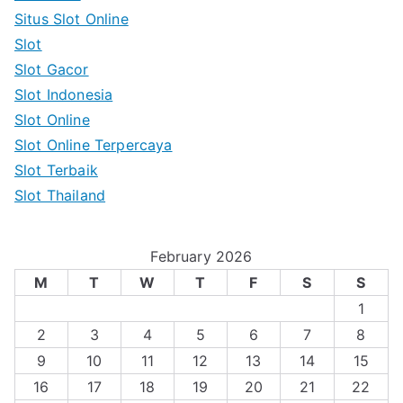
Situs Slot Online
Slot
Slot Gacor
Slot Indonesia
Slot Online
Slot Online Terpercaya
Slot Terbaik
Slot Thailand
February 2026
M
T
W
T
F
S
S
1
2
3
4
5
6
7
8
9
10
11
12
13
14
15
16
17
18
19
20
21
22