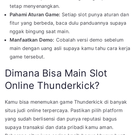
tetap menyenangkan.
Pahami Aturan Game:
Setiap slot punya aturan dan
fitur yang berbeda, baca dulu panduannya supaya
nggak bingung saat main.
Manfaatkan Demo:
Cobalah versi demo sebelum
main dengan uang asli supaya kamu tahu cara kerja
game tersebut.
Dimana Bisa Main Slot
Online Thunderkick?
Kamu bisa menemukan game Thunderkick di banyak
situs judi online terpercaya. Pastikan pilih platform
yang sudah berlisensi dan punya reputasi bagus
supaya transaksi dan data pribadi kamu aman.