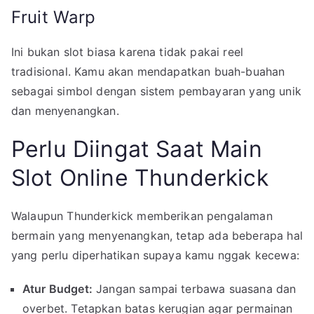
Fruit Warp
Ini bukan slot biasa karena tidak pakai reel
tradisional. Kamu akan mendapatkan buah-buahan
sebagai simbol dengan sistem pembayaran yang unik
dan menyenangkan.
Perlu Diingat Saat Main
Slot Online Thunderkick
Walaupun Thunderkick memberikan pengalaman
bermain yang menyenangkan, tetap ada beberapa hal
yang perlu diperhatikan supaya kamu nggak kecewa:
Atur Budget:
Jangan sampai terbawa suasana dan
overbet. Tetapkan batas kerugian agar permainan