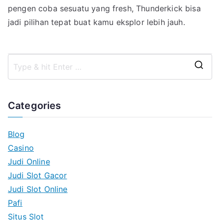
pengen coba sesuatu yang fresh, Thunderkick bisa
jadi pilihan tepat buat kamu eksplor lebih jauh.
S
e
a
Categories
r
c
Blog
h
Casino
f
Judi Online
o
Judi Slot Gacor
r
Judi Slot Online
:
Pafi
Situs Slot