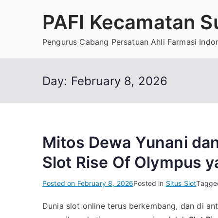
Skip
PAFI Kecamatan Su
to
content
Pengurus Cabang Persatuan Ahli Farmasi Indo
Day:
February 8, 2026
Mitos Dewa Yunani dan
Slot Rise Of Olympus y
Posted on
February 8, 2026
Posted in
Situs Slot
Tagg
Dunia slot online terus berkembang, dan di an