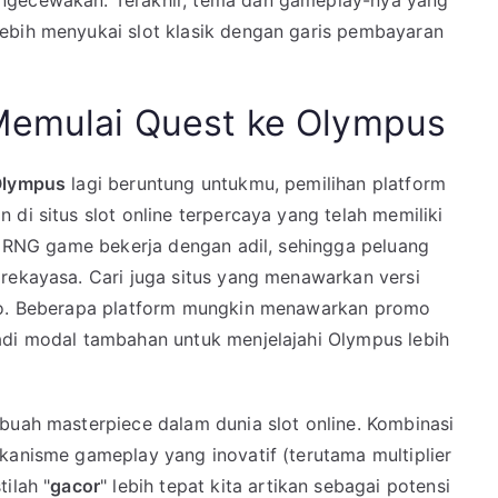
engecewakan. Terakhir, tema dan gameplay-nya yang
ebih menyukai slot klasik dengan garis pembayaran
Memulai Quest ke Olympus
 Olympus
lagi beruntung untukmu, pemilihan platform
di situs slot online terpercaya yang telah memiliki
wa RNG game bekerja dengan adil, sehingga peluang
 rekayasa. Cari juga situs yang menawarkan versi
iko. Beberapa platform mungkin menawarkan promo
adi modal tambahan untuk menjelajahi Olympus lebih
buah masterpiece dalam dunia slot online. Kombinasi
kanisme gameplay yang inovatif (terutama multiplier
ilah "
gacor
" lebih tepat kita artikan sebagai potensi