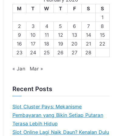
M
T
W
T
F
S
S
1
2
3
4
5
6
7
8
9
10
11
12
13
14
15
16
17
18
19
20
21
22
23
24
25
26
27
28
« Jan
Mar »
Recent Posts
Slot Cluster Pays: Mekanisme
Pembayaran yang Bikin Setiap Putaran
Terasa Lebih Hidup
Slot Online Lagi Naik Daun? Kenalan Dulu