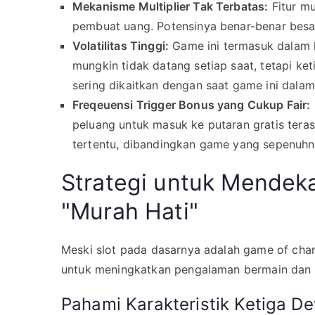
Mekanisme Multiplier Tak Terbatas:
Fitur mu
pembuat uang. Potensinya benar-benar besar j
Volatilitas Tinggi:
Game ini termasuk dalam ka
mungkin tidak datang setiap saat, tetapi ket
sering dikaitkan dengan saat game ini dal
Freqeuensi Trigger Bonus yang Cukup Fair:
peluang untuk masuk ke putaran gratis terasa
tertentu, dibandingkan game yang sepenuh
Strategi untuk Mendek
"Murah Hati"
Meski slot pada dasarnya adalah game of ch
untuk meningkatkan pengalaman bermain dan
Pahami Karakteristik Ketiga D