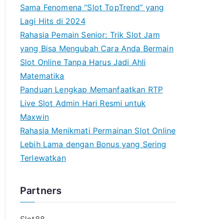
Sama Fenomena “Slot TopTrend” yang
Lagi Hits di 2024
Rahasia Pemain Senior: Trik Slot Jam
yang Bisa Mengubah Cara Anda Bermain
Slot Online Tanpa Harus Jadi Ahli
Matematika
Panduan Lengkap Memanfaatkan RTP
Live Slot Admin Hari Resmi untuk
Maxwin
Rahasia Menikmati Permainan Slot Online
Lebih Lama dengan Bonus yang Sering
Terlewatkan
Partners