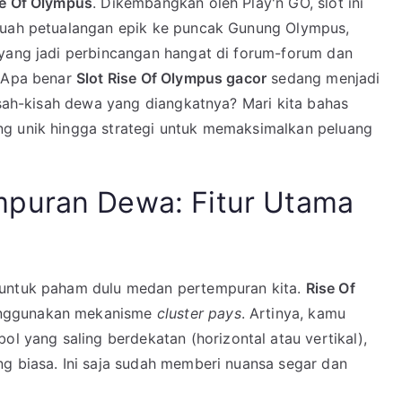
se Of Olympus
. Dikembangkan oleh Play'n GO, slot ini
ebuah petualangan epik ke puncak Gunung Olympus,
 yang jadi perbincangan hangat di forum-forum dan
. Apa benar
Slot Rise Of Olympus gacor
sedang menjadi
kisah-kisah dewa yang diangkatnya? Mari kita bahas
ng unik hingga strategi untuk memaksimalkan peluang
puran Dewa: Fitur Utama
 untuk paham dulu medan pertempuran kita.
Rise Of
enggunakan mekanisme
cluster pays
. Artinya, kamu
yang saling berdekatan (horizontal atau vertikal),
ng biasa. Ini saja sudah memberi nuansa segar dan